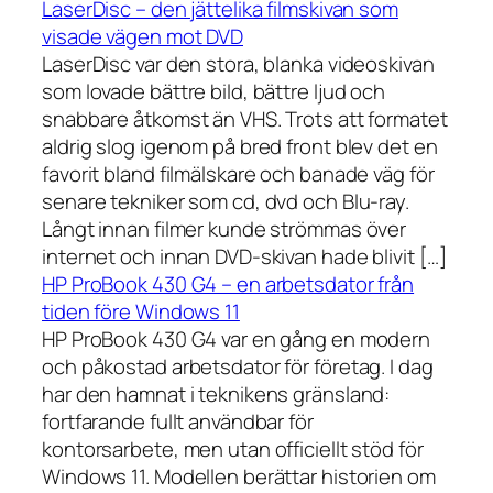
LaserDisc – den jättelika filmskivan som
visade vägen mot DVD
LaserDisc var den stora, blanka videoskivan
som lovade bättre bild, bättre ljud och
snabbare åtkomst än VHS. Trots att formatet
aldrig slog igenom på bred front blev det en
favorit bland filmälskare och banade väg för
senare tekniker som cd, dvd och Blu-ray.
Långt innan filmer kunde strömmas över
internet och innan DVD-skivan hade blivit […]
HP ProBook 430 G4 – en arbetsdator från
tiden före Windows 11
HP ProBook 430 G4 var en gång en modern
och påkostad arbetsdator för företag. I dag
har den hamnat i teknikens gränsland:
fortfarande fullt användbar för
kontorsarbete, men utan officiellt stöd för
Windows 11. Modellen berättar historien om