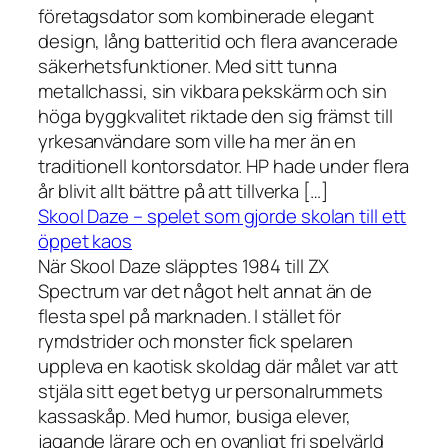
företagsdator som kombinerade elegant
design, lång batteritid och flera avancerade
säkerhetsfunktioner. Med sitt tunna
metallchassi, sin vikbara pekskärm och sin
höga byggkvalitet riktade den sig främst till
yrkesanvändare som ville ha mer än en
traditionell kontorsdator. HP hade under flera
år blivit allt bättre på att tillverka […]
Skool Daze – spelet som gjorde skolan till ett
öppet kaos
När Skool Daze släpptes 1984 till ZX
Spectrum var det något helt annat än de
flesta spel på marknaden. I stället för
rymdstrider och monster fick spelaren
uppleva en kaotisk skoldag där målet var att
stjäla sitt eget betyg ur personalrummets
kassaskåp. Med humor, busiga elever,
jagande lärare och en ovanligt fri spelvärld