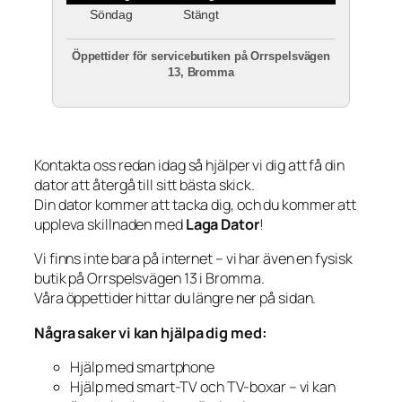
Söndag
Stängt
Öppettider för servicebutiken på Orrspelsvägen
13, Bromma
Kontakta oss redan idag så hjälper vi dig att få din
dator att återgå till sitt bästa skick.
Din dator kommer att tacka dig, och du kommer att
uppleva skillnaden med
Laga Dator
!
Vi finns inte bara på internet – vi har även en fysisk
butik på Orrspelsvägen 13 i Bromma.
Våra öppettider hittar du längre ner på sidan.
Några saker vi kan hjälpa dig med:
Hjälp med smartphone
Hjälp med smart-TV och TV-boxar – vi kan