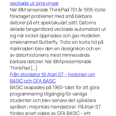
vecklade ut sina vingar
När IBM lanserade ThinkPad 701 år 1995 löste
företaget problemet med små bärbara
datorer på ett spektakulärt sätt. Datorns
delade tangentbord vecklade automatiskt ut
sig när locket öppnades och gav modellen
smeknamnet Butterfly. Trots sin korta tid på
marknaden blev den en designikon och en
av datorhistoriens mest minnesvärda
bärbara datorer. När IBM presenterade
ThinkPad […]
Från stordator till Atari ST – historien om
BASIC och GFA BASIC
BASIC skapades på 1960-talet för att göra
programmering tillgänglig för vanliga
studenter och blev senare det självklara
språket i miljontals hemdatorer. På Atari ST
fördes arvet vidare av GFA BASIC – ett