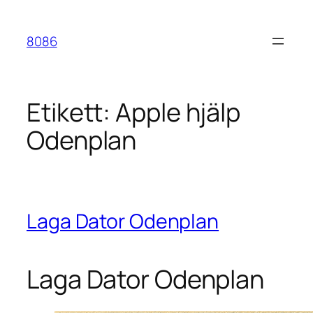
Hoppa
till
8086
innehåll
Etikett:
Apple hjälp
Odenplan
Laga Dator Odenplan
Laga Dator Odenplan