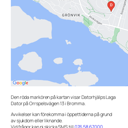
Den röda markören på kartan visar Datorhjälps Laga
Dator på Orrspelsvägen 13 i Bromma.
Avvikelser kan förekomma i öppettiderna på grund
av sjukdom eller liknande.
Vid frågor kan ni skicka SMS till
076 58 67000
.