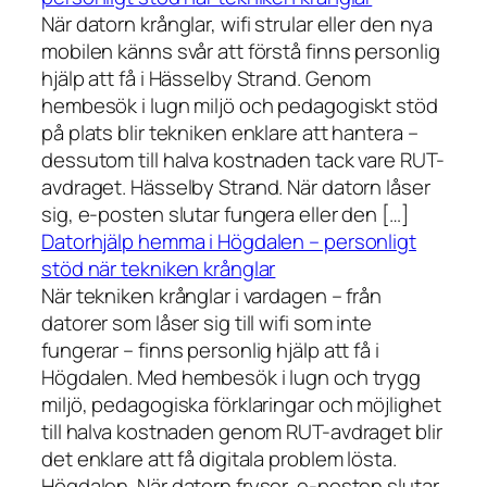
När datorn krånglar, wifi strular eller den nya
mobilen känns svår att förstå finns personlig
hjälp att få i Hässelby Strand. Genom
hembesök i lugn miljö och pedagogiskt stöd
på plats blir tekniken enklare att hantera –
dessutom till halva kostnaden tack vare RUT-
avdraget. Hässelby Strand. När datorn låser
sig, e-posten slutar fungera eller den […]
Datorhjälp hemma i Högdalen – personligt
stöd när tekniken krånglar
När tekniken krånglar i vardagen – från
datorer som låser sig till wifi som inte
fungerar – finns personlig hjälp att få i
Högdalen. Med hembesök i lugn och trygg
miljö, pedagogiska förklaringar och möjlighet
till halva kostnaden genom RUT-avdraget blir
det enklare att få digitala problem lösta.
Högdalen. När datorn fryser, e-posten slutar