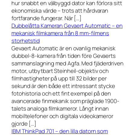
hur snabbt en välbyggd dator kan förlora sitt
ekonomiska värde – trots att hårdvaran
fortfarande fungerar. När […]
Dubbelåtta Kameran Gevaert Automatic – en
mekanisk filmkamera från 8 mm-filmens
storhetstid
Gevaert Automatic är en ovanlig mekanisk
dubbel-8-kamera från tiden före Gevaerts
sammanslagning med Agfa. Med fjäderdriven
motor, utbytbart Steinheil-objektiv och
filmhastigheter på upp till 32 bilder per
sekund är den både ett intressant stycke
fotohistoria och ett fint exempel på den
avancerade finmekanik som präglade 1900-
talets analoga filmkameror. Långt innan
mobiltelefoner och digitala videokameror
gjorde […]
IBM ThinkPad 701 – den lilla datorn som