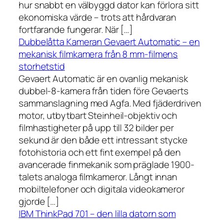
hur snabbt en välbyggd dator kan förlora sitt
ekonomiska värde – trots att hårdvaran
fortfarande fungerar. När […]
Dubbelåtta Kameran Gevaert Automatic – en
mekanisk filmkamera från 8 mm-filmens
storhetstid
Gevaert Automatic är en ovanlig mekanisk
dubbel-8-kamera från tiden före Gevaerts
sammanslagning med Agfa. Med fjäderdriven
motor, utbytbart Steinheil-objektiv och
filmhastigheter på upp till 32 bilder per
sekund är den både ett intressant stycke
fotohistoria och ett fint exempel på den
avancerade finmekanik som präglade 1900-
talets analoga filmkameror. Långt innan
mobiltelefoner och digitala videokameror
gjorde […]
IBM ThinkPad 701 – den lilla datorn som