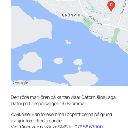
Den röda markören på kartan visar Datorhjälps Laga
Dator på Orrspelsvägen 13 i Bromma.
Avvikelser kan förekomma i öppettiderna på grund
av sjukdom eller liknande.
Vid frågor kan ni skicka SMS till
076 58 67000
.