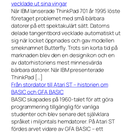
vecklade ut sina vingar
När IBM lanserade ThinkPad 701 år 1995 löste
företaget problemet med små bärbara
datorer på ett spektakulärt sätt. Datorns
delade tangentbord vecklade automatiskt ut
sig när locket öppnades och gav modellen
smeknamnet Butterfly. Trots sin korta tid på
marknaden blev den en designikon och en
av datorhistoriens mest minnesvärda
bärbara datorer. När IBM presenterade
ThinkPad […]
Från stordator till Atari ST – historien om
BASIC och GFA BASIC
BASIC skapades på 1960-talet för att göra
programmering tillgänglig för vanliga
studenter och blev senare det självklara
språket i miljontals hemdatorer. På Atari ST
fördes arvet vidare av GFA BASIC – ett