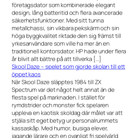
företagsdator som kombinerade elegant
design, lång batteritid och flera avancerade
säkerhetsfunktioner. Med sitt tunna
metallchassi, sin vikbara pekskärm och sin
höga byggkvalitet riktade den sig främst till
yrkesanvändare som ville ha mer än en
traditionell kontorsdator. HP hade under flera
år blivit allt bättre på att tillverka […]
Skool Daze – spelet som gjorde skolan till ett
öppet kaos
När Skool Daze släpptes 1984 till ZX
Spectrum var det något helt annat än de
flesta spel på marknaden. I stället för
rymdstrider och monster fick spelaren
uppleva en kaotisk skoldag där målet var att
stjäla sitt eget betyg ur personalrummets
kassaskåp. Med humor, busiga elever,
jagande lärare och en ovanligt fri spelvärld