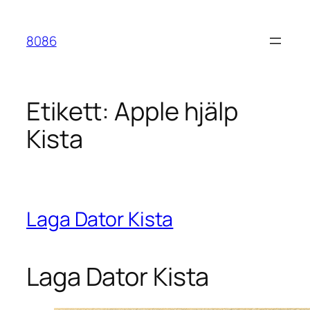
Hoppa
till
8086
innehåll
Etikett:
Apple hjälp
Kista
Laga Dator Kista
Laga Dator Kista