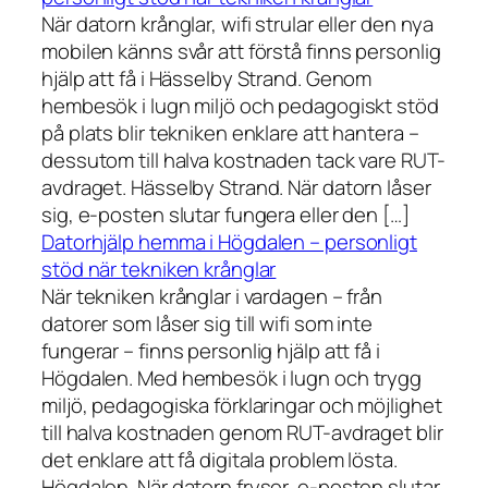
När datorn krånglar, wifi strular eller den nya
mobilen känns svår att förstå finns personlig
hjälp att få i Hässelby Strand. Genom
hembesök i lugn miljö och pedagogiskt stöd
på plats blir tekniken enklare att hantera –
dessutom till halva kostnaden tack vare RUT-
avdraget. Hässelby Strand. När datorn låser
sig, e-posten slutar fungera eller den […]
Datorhjälp hemma i Högdalen – personligt
stöd när tekniken krånglar
När tekniken krånglar i vardagen – från
datorer som låser sig till wifi som inte
fungerar – finns personlig hjälp att få i
Högdalen. Med hembesök i lugn och trygg
miljö, pedagogiska förklaringar och möjlighet
till halva kostnaden genom RUT-avdraget blir
det enklare att få digitala problem lösta.
Högdalen. När datorn fryser, e-posten slutar