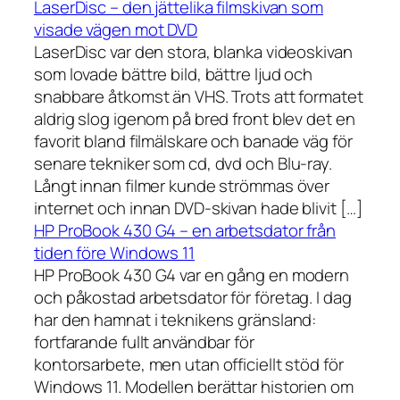
LaserDisc – den jättelika filmskivan som
visade vägen mot DVD
LaserDisc var den stora, blanka videoskivan
som lovade bättre bild, bättre ljud och
snabbare åtkomst än VHS. Trots att formatet
aldrig slog igenom på bred front blev det en
favorit bland filmälskare och banade väg för
senare tekniker som cd, dvd och Blu-ray.
Långt innan filmer kunde strömmas över
internet och innan DVD-skivan hade blivit […]
HP ProBook 430 G4 – en arbetsdator från
tiden före Windows 11
HP ProBook 430 G4 var en gång en modern
och påkostad arbetsdator för företag. I dag
har den hamnat i teknikens gränsland:
fortfarande fullt användbar för
kontorsarbete, men utan officiellt stöd för
Windows 11. Modellen berättar historien om