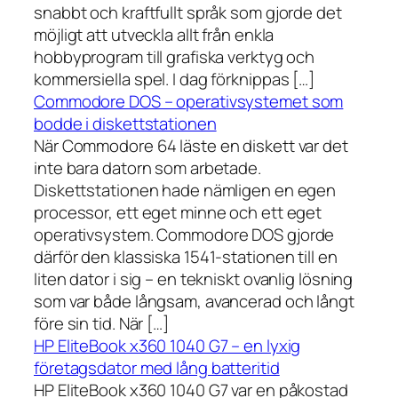
snabbt och kraftfullt språk som gjorde det
möjligt att utveckla allt från enkla
hobbyprogram till grafiska verktyg och
kommersiella spel. I dag förknippas […]
Commodore DOS – operativsystemet som
bodde i diskettstationen
När Commodore 64 läste en diskett var det
inte bara datorn som arbetade.
Diskettstationen hade nämligen en egen
processor, ett eget minne och ett eget
operativsystem. Commodore DOS gjorde
därför den klassiska 1541-stationen till en
liten dator i sig – en tekniskt ovanlig lösning
som var både långsam, avancerad och långt
före sin tid. När […]
HP EliteBook x360 1040 G7 – en lyxig
företagsdator med lång batteritid
HP EliteBook x360 1040 G7 var en påkostad