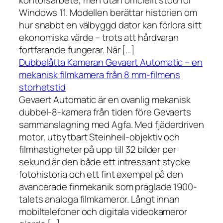
kontorsarbete, men utan officiellt stöd för
Windows 11. Modellen berättar historien om
hur snabbt en välbyggd dator kan förlora sitt
ekonomiska värde – trots att hårdvaran
fortfarande fungerar. När […]
Dubbelåtta Kameran Gevaert Automatic – en
mekanisk filmkamera från 8 mm-filmens
storhetstid
Gevaert Automatic är en ovanlig mekanisk
dubbel-8-kamera från tiden före Gevaerts
sammanslagning med Agfa. Med fjäderdriven
motor, utbytbart Steinheil-objektiv och
filmhastigheter på upp till 32 bilder per
sekund är den både ett intressant stycke
fotohistoria och ett fint exempel på den
avancerade finmekanik som präglade 1900-
talets analoga filmkameror. Långt innan
mobiltelefoner och digitala videokameror