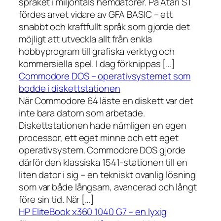
språket i miljontals hemdatorer. På Atari ST
fördes arvet vidare av GFA BASIC – ett
snabbt och kraftfullt språk som gjorde det
möjligt att utveckla allt från enkla
hobbyprogram till grafiska verktyg och
kommersiella spel. I dag förknippas […]
Commodore DOS – operativsystemet som
bodde i diskettstationen
När Commodore 64 läste en diskett var det
inte bara datorn som arbetade.
Diskettstationen hade nämligen en egen
processor, ett eget minne och ett eget
operativsystem. Commodore DOS gjorde
därför den klassiska 1541-stationen till en
liten dator i sig – en tekniskt ovanlig lösning
som var både långsam, avancerad och långt
före sin tid. När […]
HP EliteBook x360 1040 G7 – en lyxig