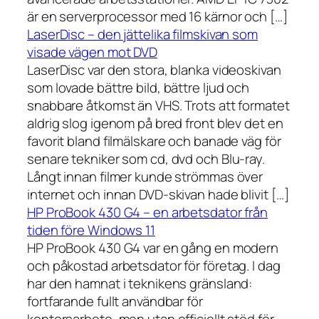
är en serverprocessor med 16 kärnor och […]
LaserDisc – den jättelika filmskivan som
visade vägen mot DVD
LaserDisc var den stora, blanka videoskivan
som lovade bättre bild, bättre ljud och
snabbare åtkomst än VHS. Trots att formatet
aldrig slog igenom på bred front blev det en
favorit bland filmälskare och banade väg för
senare tekniker som cd, dvd och Blu-ray.
Långt innan filmer kunde strömmas över
internet och innan DVD-skivan hade blivit […]
HP ProBook 430 G4 – en arbetsdator från
tiden före Windows 11
HP ProBook 430 G4 var en gång en modern
och påkostad arbetsdator för företag. I dag
har den hamnat i teknikens gränsland:
fortfarande fullt användbar för