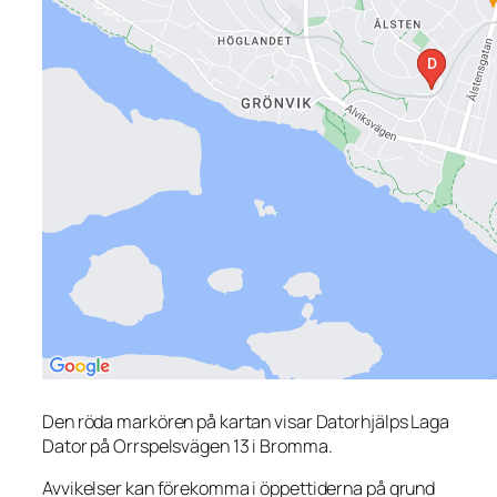
Den röda markören på kartan visar Datorhjälps Laga
Dator på Orrspelsvägen 13 i Bromma.
Avvikelser kan förekomma i öppettiderna på grund