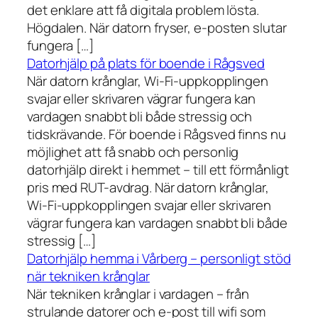
det enklare att få digitala problem lösta.
Högdalen. När datorn fryser, e-posten slutar
fungera […]
Datorhjälp på plats för boende i Rågsved
När datorn krånglar, Wi-Fi-uppkopplingen
svajar eller skrivaren vägrar fungera kan
vardagen snabbt bli både stressig och
tidskrävande. För boende i Rågsved finns nu
möjlighet att få snabb och personlig
datorhjälp direkt i hemmet – till ett förmånligt
pris med RUT-avdrag. När datorn krånglar,
Wi-Fi-uppkopplingen svajar eller skrivaren
vägrar fungera kan vardagen snabbt bli både
stressig […]
Datorhjälp hemma i Vårberg – personligt stöd
när tekniken krånglar
När tekniken krånglar i vardagen – från
strulande datorer och e-post till wifi som