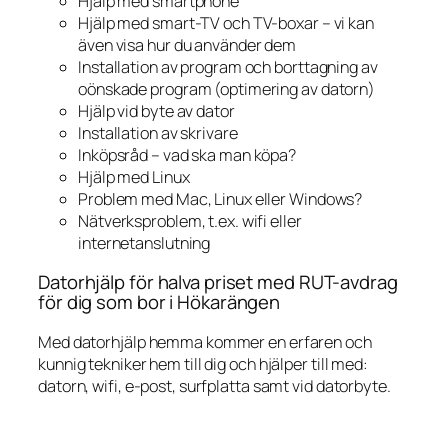
Hjälp med smartphone
Hjälp med smart-TV och TV-boxar – vi kan
även visa hur du använder dem
Installation av program och borttagning av
oönskade program (optimering av datorn)
Hjälp vid byte av dator
Installation av skrivare
Inköpsråd – vad ska man köpa?
Hjälp med Linux
Problem med Mac, Linux eller Windows?
Nätverksproblem, t.ex. wifi eller
internetanslutning
Datorhjälp för halva priset med RUT-avdrag
för dig som bor i Hökarängen
Med datorhjälp hemma kommer en erfaren och
kunnig tekniker hem till dig och hjälper till med:
datorn, wifi, e-post, surfplatta samt vid datorbyte.