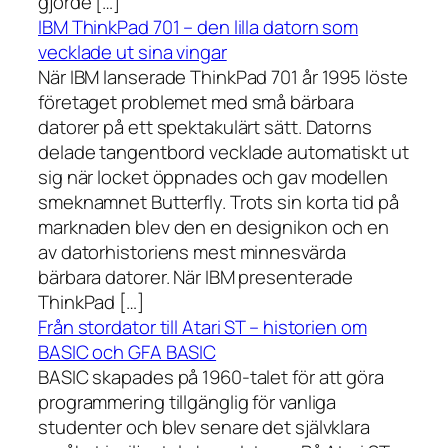
gjorde […]
IBM ThinkPad 701 – den lilla datorn som
vecklade ut sina vingar
När IBM lanserade ThinkPad 701 år 1995 löste
företaget problemet med små bärbara
datorer på ett spektakulärt sätt. Datorns
delade tangentbord vecklade automatiskt ut
sig när locket öppnades och gav modellen
smeknamnet Butterfly. Trots sin korta tid på
marknaden blev den en designikon och en
av datorhistoriens mest minnesvärda
bärbara datorer. När IBM presenterade
ThinkPad […]
Från stordator till Atari ST – historien om
BASIC och GFA BASIC
BASIC skapades på 1960-talet för att göra
programmering tillgänglig för vanliga
studenter och blev senare det självklara