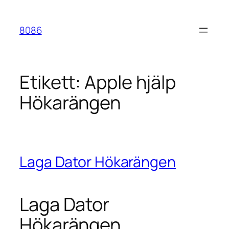
Hoppa
till
8086
innehåll
Etikett:
Apple hjälp
Hökarängen
Laga Dator Hökarängen
Laga Dator
Hökarängen