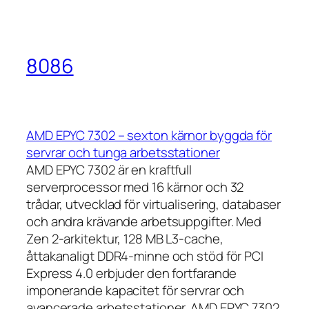
8086
AMD EPYC 7302 – sexton kärnor byggda för
servrar och tunga arbetsstationer
AMD EPYC 7302 är en kraftfull
serverprocessor med 16 kärnor och 32
trådar, utvecklad för virtualisering, databaser
och andra krävande arbetsuppgifter. Med
Zen 2-arkitektur, 128 MB L3-cache,
åttakanaligt DDR4-minne och stöd för PCI
Express 4.0 erbjuder den fortfarande
imponerande kapacitet för servrar och
avancerade arbetsstationer. AMD EPYC 7302