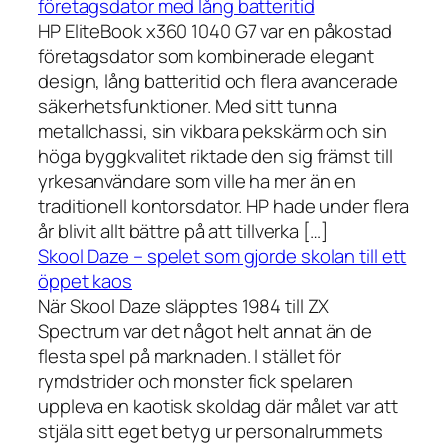
företagsdator med lång batteritid
HP EliteBook x360 1040 G7 var en påkostad
företagsdator som kombinerade elegant
design, lång batteritid och flera avancerade
säkerhetsfunktioner. Med sitt tunna
metallchassi, sin vikbara pekskärm och sin
höga byggkvalitet riktade den sig främst till
yrkesanvändare som ville ha mer än en
traditionell kontorsdator. HP hade under flera
år blivit allt bättre på att tillverka […]
Skool Daze – spelet som gjorde skolan till ett
öppet kaos
När Skool Daze släpptes 1984 till ZX
Spectrum var det något helt annat än de
flesta spel på marknaden. I stället för
rymdstrider och monster fick spelaren
uppleva en kaotisk skoldag där målet var att
stjäla sitt eget betyg ur personalrummets