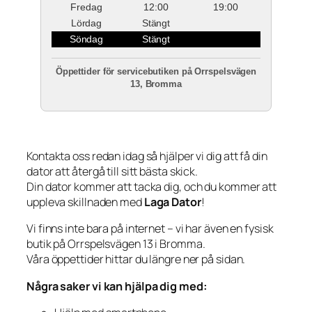
Fredag
12:00
19:00
Lördag
Stängt
Söndag
Stängt
Öppettider för servicebutiken på Orrspelsvägen
13, Bromma
Kontakta oss redan idag så hjälper vi dig att få din
dator att återgå till sitt bästa skick.
Din dator kommer att tacka dig, och du kommer att
uppleva skillnaden med
Laga Dator
!
Vi finns inte bara på internet – vi har även en fysisk
butik på Orrspelsvägen 13 i Bromma.
Våra öppettider hittar du längre ner på sidan.
Några saker vi kan hjälpa dig med: