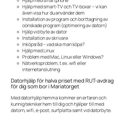
Hjälp med smartphone
Hjälp med smart-TV och TV-boxar – vi kan
även visa hur du använder dem
Installation av program och borttagning av
oönskade program (optimering av datorn)
Hjälp vid byte av dator
Installation av skrivare
Inköpsråd – vad ska man köpa?
Hjälp med Linux
Problem med Mac, Linux eller Windows?
Nätverksproblem, t.ex. wifi eller
internetanslutning
Datorhjälp för halva priset med RUT-avdrag
för dig som bor i Mariatorget
Med datorhjälp hemma kommer en erfaren och
kunnig tekniker hem till dig och hjälper till med:
datorn, wifi, e-post, surfplatta samt vid datorbyte.