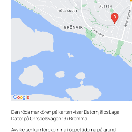
Den röda markören på kartan visar Datorhjälps Laga
Dator på Orrspelsvägen 13 i Bromma.
Avvikelser kan förekomma i öppettiderna på grund