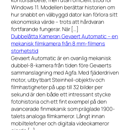
kontorsarbete, men utan officiellt stöd för
Windows 11. Modellen berättar historien om
hur snabbt en välbyggd dator kan förlora sitt
ekonomiska värde – trots att hårdvaran
fortfarande fungerar. När […]
Dubbelåtta Kameran Gevaert Automatic – en
mekanisk filmkamera från 8 mm-filmens
storhetstid
Gevaert Automatic är en ovanlig mekanisk
dubbel-8-kamera från tiden före Gevaerts
sammanslagning med Agfa. Med fjäderdriven
motor, utbytbart Steinheil-objektiv och
filmhastigheter på upp till 32 bilder per
sekund är den både ett intressant stycke
fotohistoria och ett fint exempel på den
avancerade finmekanik som präglade 1900-
talets analoga filmkameror. Långt innan
mobiltelefoner och digitala videokameror