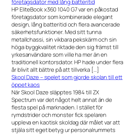
företagsdator med lång batteritid
HP EliteBook x360 1040 G7 var en påkostad
företagsdator som kombinerade elegant
design, lång batteritid och flera avancerade
säkerhetsfunktioner. Med sitt tunna
metallchassi, sin vikbara pekskärm och sin
höga byggkvalitet riktade den sig främst till
yrkesanvändare som ville ha mer än en
traditionell kontorsdator. HP hade under flera
år blivit allt bättre på att tillverka […]
Skool Daze – spelet som gjorde skolan till ett
öppet kaos
När Skool Daze släpptes 1984 till ZX
Spectrum var det något helt annat än de
flesta spel på marknaden. I stället för
rymdstrider och monster fick spelaren
uppleva en kaotisk skoldag där målet var att
stjäla sitt eget betyg ur personalrummets