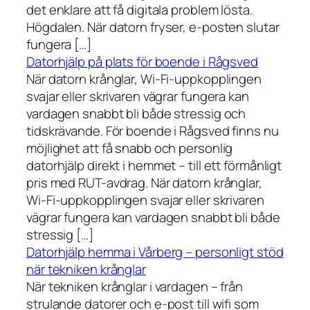
det enklare att få digitala problem lösta.
Högdalen. När datorn fryser, e-posten slutar
fungera […]
Datorhjälp på plats för boende i Rågsved
När datorn krånglar, Wi-Fi-uppkopplingen
svajar eller skrivaren vägrar fungera kan
vardagen snabbt bli både stressig och
tidskrävande. För boende i Rågsved finns nu
möjlighet att få snabb och personlig
datorhjälp direkt i hemmet – till ett förmånligt
pris med RUT-avdrag. När datorn krånglar,
Wi-Fi-uppkopplingen svajar eller skrivaren
vägrar fungera kan vardagen snabbt bli både
stressig […]
Datorhjälp hemma i Vårberg – personligt stöd
när tekniken krånglar
När tekniken krånglar i vardagen – från
strulande datorer och e-post till wifi som