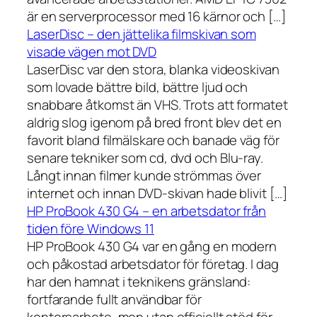
är en serverprocessor med 16 kärnor och […]
LaserDisc – den jättelika filmskivan som
visade vägen mot DVD
LaserDisc var den stora, blanka videoskivan
som lovade bättre bild, bättre ljud och
snabbare åtkomst än VHS. Trots att formatet
aldrig slog igenom på bred front blev det en
favorit bland filmälskare och banade väg för
senare tekniker som cd, dvd och Blu-ray.
Långt innan filmer kunde strömmas över
internet och innan DVD-skivan hade blivit […]
HP ProBook 430 G4 – en arbetsdator från
tiden före Windows 11
HP ProBook 430 G4 var en gång en modern
och påkostad arbetsdator för företag. I dag
har den hamnat i teknikens gränsland:
fortfarande fullt användbar för