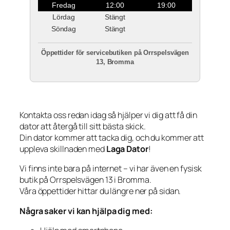
Fredag
12:00
19:00
Lördag
Stängt
Söndag
Stängt
Öppettider för servicebutiken på Orrspelsvägen
13, Bromma
Kontakta oss redan idag så hjälper vi dig att få din
dator att återgå till sitt bästa skick.
Din dator kommer att tacka dig, och du kommer att
uppleva skillnaden med
Laga Dator
!
Vi finns inte bara på internet – vi har även en fysisk
butik på Orrspelsvägen 13 i Bromma.
Våra öppettider hittar du längre ner på sidan.
Några saker vi kan hjälpa dig med: