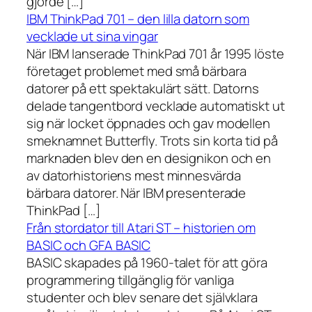
gjorde […]
IBM ThinkPad 701 – den lilla datorn som
vecklade ut sina vingar
När IBM lanserade ThinkPad 701 år 1995 löste
företaget problemet med små bärbara
datorer på ett spektakulärt sätt. Datorns
delade tangentbord vecklade automatiskt ut
sig när locket öppnades och gav modellen
smeknamnet Butterfly. Trots sin korta tid på
marknaden blev den en designikon och en
av datorhistoriens mest minnesvärda
bärbara datorer. När IBM presenterade
ThinkPad […]
Från stordator till Atari ST – historien om
BASIC och GFA BASIC
BASIC skapades på 1960-talet för att göra
programmering tillgänglig för vanliga
studenter och blev senare det självklara