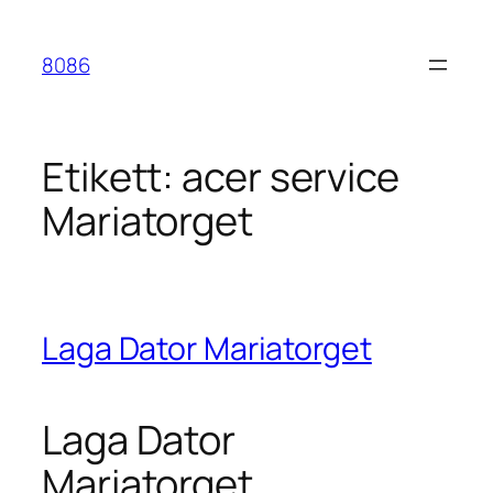
Hoppa
till
8086
innehåll
Etikett:
acer service
Mariatorget
Laga Dator Mariatorget
Laga Dator
Mariatorget