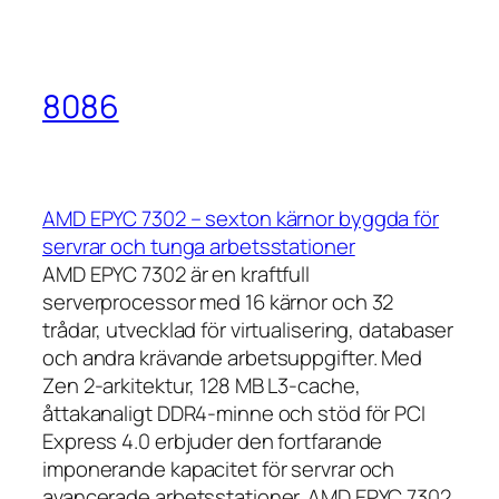
8086
AMD EPYC 7302 – sexton kärnor byggda för
servrar och tunga arbetsstationer
AMD EPYC 7302 är en kraftfull
serverprocessor med 16 kärnor och 32
trådar, utvecklad för virtualisering, databaser
och andra krävande arbetsuppgifter. Med
Zen 2-arkitektur, 128 MB L3-cache,
åttakanaligt DDR4-minne och stöd för PCI
Express 4.0 erbjuder den fortfarande
imponerande kapacitet för servrar och
avancerade arbetsstationer. AMD EPYC 7302