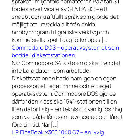
språket i miljontals hemdatorer. På Atari ST
fördes arvet vidare av GFA BASIC – ett
snabbt och kraftfullt språk som gjorde det
möjligt att utveckla allt från enkla
hobbyprogram till grafiska verktyg och
kommersiella spel. I dag förknippas […]
Commodore DOS – operativsystemet som
bodde i diskettstationen
När Commodore 64 läste en diskett var det
inte bara datorn som arbetade.
Diskettstationen hade nämligen en egen
processor, ett eget minne och ett eget
operativsystem. Commodore DOS gjorde
därför den klassiska 1541-stationen till en
liten dator i sig – en tekniskt ovanlig lösning
som var både långsam, avancerad och långt
före sin tid. När […]
HP EliteBook x360 1040 G7 – en lyxig