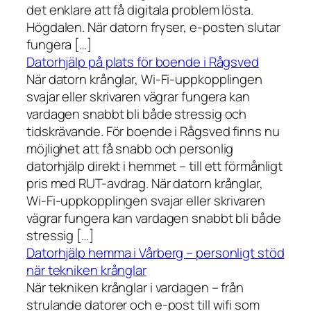
det enklare att få digitala problem lösta.
Högdalen. När datorn fryser, e-posten slutar
fungera […]
Datorhjälp på plats för boende i Rågsved
När datorn krånglar, Wi-Fi-uppkopplingen
svajar eller skrivaren vägrar fungera kan
vardagen snabbt bli både stressig och
tidskrävande. För boende i Rågsved finns nu
möjlighet att få snabb och personlig
datorhjälp direkt i hemmet – till ett förmånligt
pris med RUT-avdrag. När datorn krånglar,
Wi-Fi-uppkopplingen svajar eller skrivaren
vägrar fungera kan vardagen snabbt bli både
stressig […]
Datorhjälp hemma i Vårberg – personligt stöd
när tekniken krånglar
När tekniken krånglar i vardagen – från
strulande datorer och e-post till wifi som