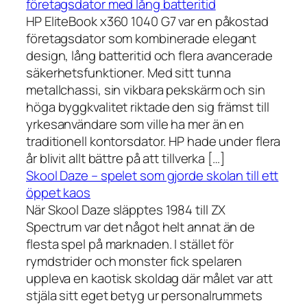
företagsdator med lång batteritid
HP EliteBook x360 1040 G7 var en påkostad
företagsdator som kombinerade elegant
design, lång batteritid och flera avancerade
säkerhetsfunktioner. Med sitt tunna
metallchassi, sin vikbara pekskärm och sin
höga byggkvalitet riktade den sig främst till
yrkesanvändare som ville ha mer än en
traditionell kontorsdator. HP hade under flera
år blivit allt bättre på att tillverka […]
Skool Daze – spelet som gjorde skolan till ett
öppet kaos
När Skool Daze släpptes 1984 till ZX
Spectrum var det något helt annat än de
flesta spel på marknaden. I stället för
rymdstrider och monster fick spelaren
uppleva en kaotisk skoldag där målet var att
stjäla sitt eget betyg ur personalrummets