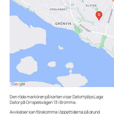
Den röda markören på kartan visar Datorhjälps Laga
Dator på Orrspelsvägen 13 i Bromma.
Avvikelser kan förekomma i öppettiderna på grund