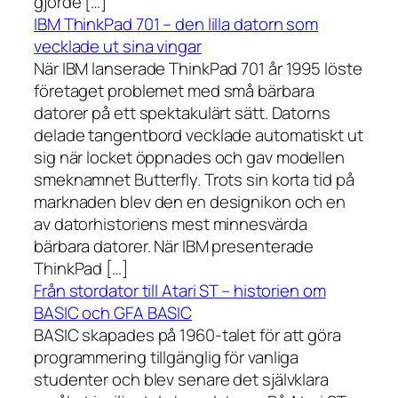
gjorde […]
IBM ThinkPad 701 – den lilla datorn som
vecklade ut sina vingar
När IBM lanserade ThinkPad 701 år 1995 löste
företaget problemet med små bärbara
datorer på ett spektakulärt sätt. Datorns
delade tangentbord vecklade automatiskt ut
sig när locket öppnades och gav modellen
smeknamnet Butterfly. Trots sin korta tid på
marknaden blev den en designikon och en
av datorhistoriens mest minnesvärda
bärbara datorer. När IBM presenterade
ThinkPad […]
Från stordator till Atari ST – historien om
BASIC och GFA BASIC
BASIC skapades på 1960-talet för att göra
programmering tillgänglig för vanliga
studenter och blev senare det självklara