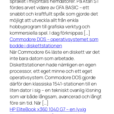
språket i miljontals hemdatorer. På Atari ST
fördes arvet vidare av GFA BASIC – ett
snabbt och kraftfullt språk som gjorde det
möjligt att utveckla allt från enkla
hobbyprogram till grafiska verktyg och
kommersiella spel. I dag förknippas […]
Commodore DOS – operativsystemet som
bodde i diskettstationen
När Commodore 64 läste en diskett var det
inte bara datorn som arbetade.
Diskettstationen hade nämligen en egen
processor, ett eget minne och ett eget
operativsystem. Commodore DOS gjorde
därför den klassiska 1541-stationen till en
liten dator i sig – en tekniskt ovanlig lösning
som var både långsam, avancerad och långt
före sin tid. När […]
HP EliteBook x360 1040 G7 – en lyxig