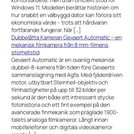
kontorsarbete, men utan officiellt stöd för
Windows 11. Modellen berättar historien om
hur snabbt en välbyggd dator kan förlora sitt
ekonomiska värde – trots att hårdvaran
fortfarande fungerar. När […]
Dubbelåtta Kameran Gevaert Automatic – en
mekanisk filmkamera från 8 mm-filmens
storhetstid
Gevaert Automatic är en ovanlig mekanisk
dubbel-8-kamera från tiden före Gevaerts
sammanslagning med Agfa. Med fjäderdriven
motor, utbytbart Steinheil-objektiv och
filmhastigheter på upp till 32 bilder per
sekund är den både ett intressant stycke
fotohistoria och ett fint exempel på den
avancerade finmekanik som präglade 1900-
talets analoga filmkameror. Långt innan
mobiltelefoner och digitala videokameror