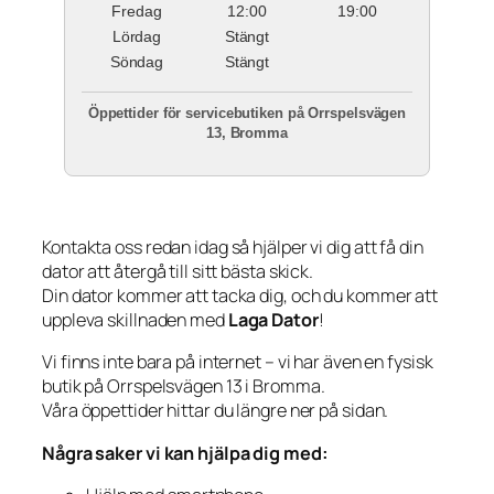
Fredag
12:00
19:00
Lördag
Stängt
Söndag
Stängt
Öppettider för servicebutiken på Orrspelsvägen
13, Bromma
Kontakta oss redan idag så hjälper vi dig att få din
dator att återgå till sitt bästa skick.
Din dator kommer att tacka dig, och du kommer att
uppleva skillnaden med
Laga Dator
!
Vi finns inte bara på internet – vi har även en fysisk
butik på Orrspelsvägen 13 i Bromma.
Våra öppettider hittar du längre ner på sidan.
Några saker vi kan hjälpa dig med: