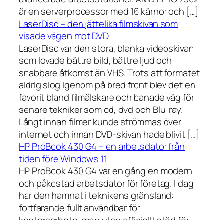
är en serverprocessor med 16 kärnor och […]
LaserDisc – den jättelika filmskivan som
visade vägen mot DVD
LaserDisc var den stora, blanka videoskivan
som lovade bättre bild, bättre ljud och
snabbare åtkomst än VHS. Trots att formatet
aldrig slog igenom på bred front blev det en
favorit bland filmälskare och banade väg för
senare tekniker som cd, dvd och Blu-ray.
Långt innan filmer kunde strömmas över
internet och innan DVD-skivan hade blivit […]
HP ProBook 430 G4 – en arbetsdator från
tiden före Windows 11
HP ProBook 430 G4 var en gång en modern
och påkostad arbetsdator för företag. I dag
har den hamnat i teknikens gränsland:
fortfarande fullt användbar för