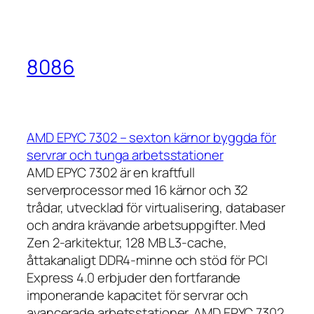
8086
AMD EPYC 7302 – sexton kärnor byggda för
servrar och tunga arbetsstationer
AMD EPYC 7302 är en kraftfull
serverprocessor med 16 kärnor och 32
trådar, utvecklad för virtualisering, databaser
och andra krävande arbetsuppgifter. Med
Zen 2-arkitektur, 128 MB L3-cache,
åttakanaligt DDR4-minne och stöd för PCI
Express 4.0 erbjuder den fortfarande
imponerande kapacitet för servrar och
avancerade arbetsstationer. AMD EPYC 7302