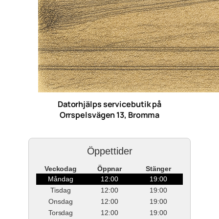
Datorhjälps servicebutik på
Orrspelsvägen 13, Bromma
Öppettider
Veckodag
Öppnar
Stänger
Måndag
12:00
19:00
Tisdag
12:00
19:00
Onsdag
12:00
19:00
Torsdag
12:00
19:00