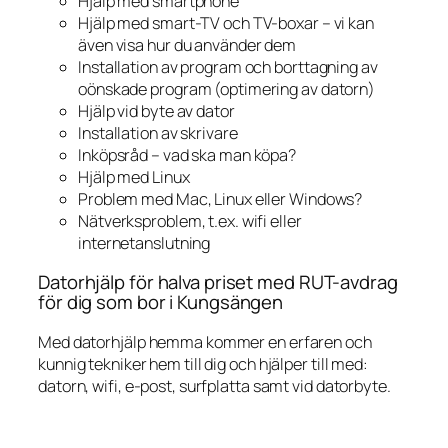
Hjälp med smartphone
Hjälp med smart-TV och TV-boxar – vi kan
även visa hur du använder dem
Installation av program och borttagning av
oönskade program (optimering av datorn)
Hjälp vid byte av dator
Installation av skrivare
Inköpsråd – vad ska man köpa?
Hjälp med Linux
Problem med Mac, Linux eller Windows?
Nätverksproblem, t.ex. wifi eller
internetanslutning
Datorhjälp för halva priset med RUT-avdrag
för dig som bor i Kungsängen
Med datorhjälp hemma kommer en erfaren och
kunnig tekniker hem till dig och hjälper till med:
datorn, wifi, e-post, surfplatta samt vid datorbyte.