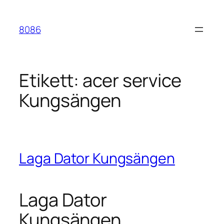
Hoppa
till
8086
innehåll
Etikett:
acer service
Kungsängen
Laga Dator Kungsängen
Laga Dator
Kungsängen