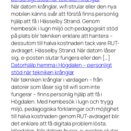
När datorn krånglar, wifi strular eller den nya
mobilen känns svår att förstå finns personlig
hjälp att få i Hässelby Strand. Genom
hembesök i lugn miljö och pedagogiskt stöd
på plats blir tekniken enklare att hantera –
dessutom till halva kostnaden tack vare RUT-
avdraget. Hässelby Strand. När datorn låser
sig, e-posten slutar fungera eller den […]
Datorhjälp hemma i Högdalen – personligt
stöd när tekniken krånglar
När tekniken krånglar i vardagen – från
datorer som låser sig till wifi som inte
fungerar – finns personlig hjälp att få i
Högdalen. Med hembesök i lugn och trygg
miljö, pedagogiska förklaringar och möjlighet
till halva kostnaden genom RUT-avdraget blir
det enklare att få digitala problem lösta.
Högdalen. När datorn fryser, e-posten slutar