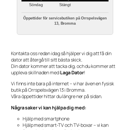
Söndag
Stängt
Öppettider för servicebutiken på Orrspelsvägen
13, Bromma
Kontakta oss redan idag så hjälper vi dig att få din
dator att återgå till sitt bästa skick.
Din dator kommer att tacka dig, och du kommer att
uppleva skillnaden med
Laga Dator
!
Vi finns inte bara på internet – vi har även en fysisk
butik på Orrspelsvägen 13 i Bromma.
Våra öppettider hittar du längre ner på sidan.
Några saker vi kan hjälpa dig med:
Hjälp med smartphone
Hjälp med smart-TV och TV-boxar – vi kan