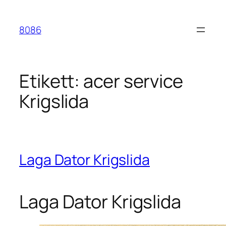
Hoppa
till
8086
innehåll
Etikett:
acer service
Krigslida
Laga Dator Krigslida
Laga Dator Krigslida