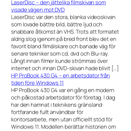
LaserDisc – den jättelika filmskivan som
visade vägen mot DVD
LaserDisc var den stora, blanka videoskivan
som lovade bättre bild, bättre ljud och
snabbare åtkomst än VHS. Trots att formatet
aldrig slog igenom på bred front blev det en
favorit bland filmälskare och banade väg för
senare tekniker som cd, dvd och Blu-ray.
Långt innan filmer kunde strömmas över
internet och innan DVD-skivan hade blivit […]
HP ProBook 430 G4 – en arbetsdator från
tiden före Windows 11
HP ProBook 430 G4 var en gång en modern
och påkostad arbetsdator för företag. I dag
har den hamnat i teknikens gränsland:
fortfarande fullt användbar för
kontorsarbete, men utan officiellt stöd för
Windows 11. Modellen berättar historien om