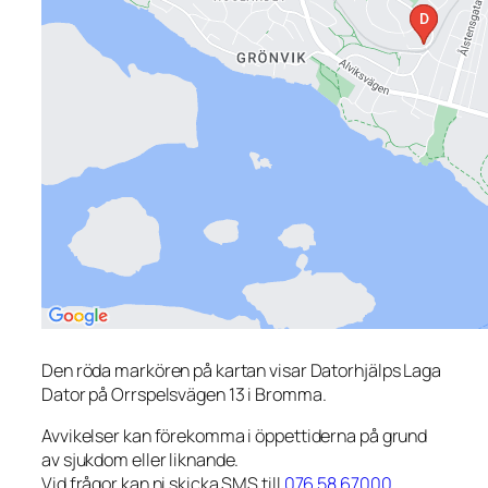
Den röda markören på kartan visar Datorhjälps Laga
Dator på Orrspelsvägen 13 i Bromma.
Avvikelser kan förekomma i öppettiderna på grund
av sjukdom eller liknande.
Vid frågor kan ni skicka SMS till
076 58 67000
.