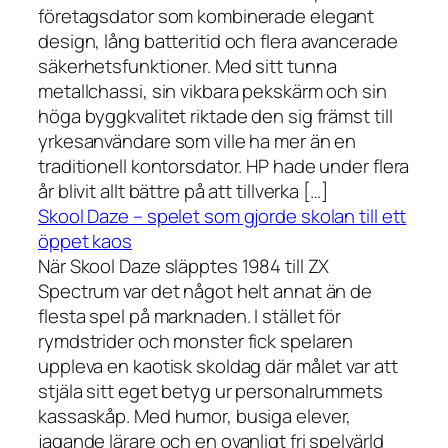
företagsdator som kombinerade elegant
design, lång batteritid och flera avancerade
säkerhetsfunktioner. Med sitt tunna
metallchassi, sin vikbara pekskärm och sin
höga byggkvalitet riktade den sig främst till
yrkesanvändare som ville ha mer än en
traditionell kontorsdator. HP hade under flera
år blivit allt bättre på att tillverka […]
Skool Daze – spelet som gjorde skolan till ett
öppet kaos
När Skool Daze släpptes 1984 till ZX
Spectrum var det något helt annat än de
flesta spel på marknaden. I stället för
rymdstrider och monster fick spelaren
uppleva en kaotisk skoldag där målet var att
stjäla sitt eget betyg ur personalrummets
kassaskåp. Med humor, busiga elever,
jagande lärare och en ovanligt fri spelvärld