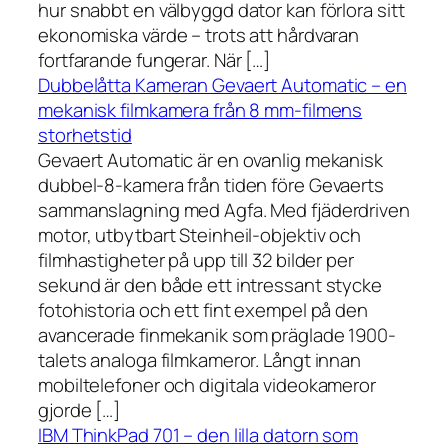
hur snabbt en välbyggd dator kan förlora sitt
ekonomiska värde – trots att hårdvaran
fortfarande fungerar. När […]
Dubbelåtta Kameran Gevaert Automatic – en
mekanisk filmkamera från 8 mm-filmens
storhetstid
Gevaert Automatic är en ovanlig mekanisk
dubbel-8-kamera från tiden före Gevaerts
sammanslagning med Agfa. Med fjäderdriven
motor, utbytbart Steinheil-objektiv och
filmhastigheter på upp till 32 bilder per
sekund är den både ett intressant stycke
fotohistoria och ett fint exempel på den
avancerade finmekanik som präglade 1900-
talets analoga filmkameror. Långt innan
mobiltelefoner och digitala videokameror
gjorde […]
IBM ThinkPad 701 – den lilla datorn som