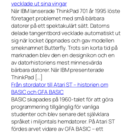
vecklade ut sina vingar
När IBM lanserade ThinkPad 701 år 1995 löste
företaget problemet med små bärbara
datorer på ett spektakulärt sätt. Datorns
delade tangentbord vecklade automatiskt ut
sig när locket öppnades och gav modellen
smeknamnet Butterfly. Trots sin korta tid på
marknaden blev den en designikon och en
av datorhistoriens mest minnesvärda
bärbara datorer. När IBM presenterade
ThinkPad […]
Från stordator till Atari ST – historien om
BASIC och GFA BASIC
BASIC skapades på 1960-talet för att göra
programmering tillgänglig för vanliga
studenter och blev senare det självklara
språket i miljontals hemdatorer. På Atari ST
fördes arvet vidare av GFA BASIC – ett