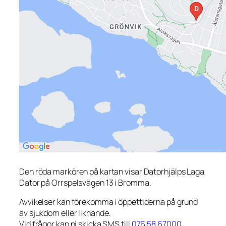
Den röda markören på kartan visar Datorhjälps Laga
Dator på Orrspelsvägen 13 i Bromma.
Avvikelser kan förekomma i öppettiderna på grund
av sjukdom eller liknande.
Vid frågor kan ni skicka SMS till
076 58 67000
.