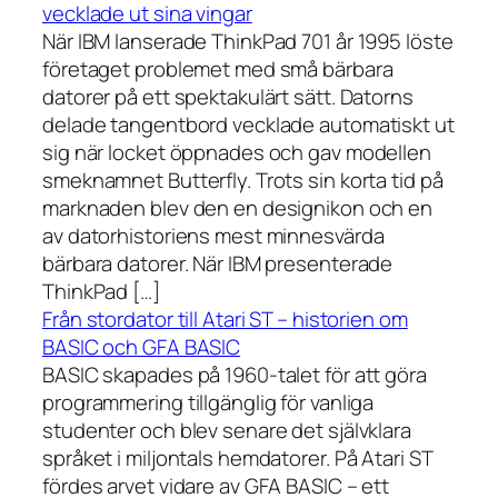
vecklade ut sina vingar
När IBM lanserade ThinkPad 701 år 1995 löste
företaget problemet med små bärbara
datorer på ett spektakulärt sätt. Datorns
delade tangentbord vecklade automatiskt ut
sig när locket öppnades och gav modellen
smeknamnet Butterfly. Trots sin korta tid på
marknaden blev den en designikon och en
av datorhistoriens mest minnesvärda
bärbara datorer. När IBM presenterade
ThinkPad […]
Från stordator till Atari ST – historien om
BASIC och GFA BASIC
BASIC skapades på 1960-talet för att göra
programmering tillgänglig för vanliga
studenter och blev senare det självklara
språket i miljontals hemdatorer. På Atari ST
fördes arvet vidare av GFA BASIC – ett