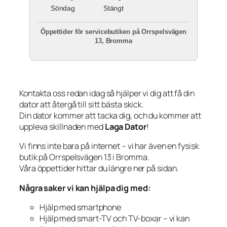
Söndag
Stängt
Öppettider för servicebutiken på Orrspelsvägen
13, Bromma
Kontakta oss redan idag så hjälper vi dig att få din
dator att återgå till sitt bästa skick.
Din dator kommer att tacka dig, och du kommer att
uppleva skillnaden med
Laga Dator
!
Vi finns inte bara på internet – vi har även en fysisk
butik på Orrspelsvägen 13 i Bromma.
Våra öppettider hittar du längre ner på sidan.
Några saker vi kan hjälpa dig med:
Hjälp med smartphone
Hjälp med smart-TV och TV-boxar – vi kan