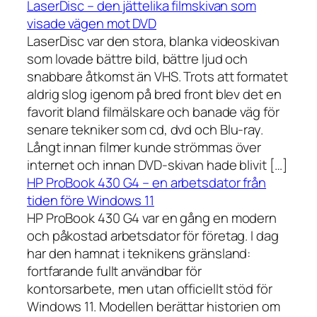
LaserDisc – den jättelika filmskivan som
visade vägen mot DVD
LaserDisc var den stora, blanka videoskivan
som lovade bättre bild, bättre ljud och
snabbare åtkomst än VHS. Trots att formatet
aldrig slog igenom på bred front blev det en
favorit bland filmälskare och banade väg för
senare tekniker som cd, dvd och Blu-ray.
Långt innan filmer kunde strömmas över
internet och innan DVD-skivan hade blivit […]
HP ProBook 430 G4 – en arbetsdator från
tiden före Windows 11
HP ProBook 430 G4 var en gång en modern
och påkostad arbetsdator för företag. I dag
har den hamnat i teknikens gränsland:
fortfarande fullt användbar för
kontorsarbete, men utan officiellt stöd för
Windows 11. Modellen berättar historien om