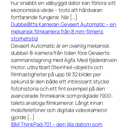
hur snabbt en välbyggd dator kan förlora sitt
ekonomiska värde – trots att hårdvaran
fortfarande fungerar. När […]
Dubbelåtta Kameran Gevaert Automatic – en
mekanisk filmkamera från 8 mm-filmens
storhetstid
Gevaert Automatic är en ovanlig mekanisk
dubbel-8-kamera från tiden före Gevaerts
sammanslagning med Agfa. Med fjäderdriven
motor, utbytbart Steinheil-objektiv och
filmhastigheter på upp till 32 bilder per
sekund är den både ett intressant stycke
fotohistoria och ett fint exempel på den
avancerade finmekanik som präglade 1900-
talets analoga filmkameror. Långt innan
mobiltelefoner och digitala videokameror
gjorde […]
IBM ThinkPad 701 – den lilla datorn som