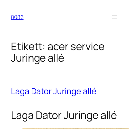
Hoppa
till
8086
innehåll
Etikett:
acer service
Juringe allé
Laga Dator Juringe allé
Laga Dator Juringe allé