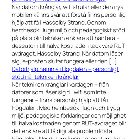
När datorn krånglar, wifi strular eller den nya
mobilen känns svår att förstå finns personlig
hjälp att få i Hässelby Strand. Genom
hembesök i lugn miljö och pedagogiskt stöd
på plats blir tekniken enklare att hantera –
dessutom till halva kostnaden tack vare RUT-
avdraget. Hässelby Strand. När datorn låser
sig, e-posten slutar fungera eller den […]
Datorhjälp hemma i Högdalen – personligt
stöd när tekniken krånglar
När tekniken krånglar i vardagen – från
datorer som låser sig till wifi som inte
fungerar – finns personlig hjälp att få i
Högdalen. Med hembesök i lugn och trygg
miljö, pedagogiska förklaringar och möjlighet
till halva kostnaden genom RUT-avdraget blir
det enklare att få digitala problem lösta.
Högdalen. När datorn fryser, e-posten slutar