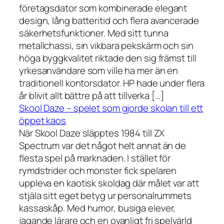
företagsdator som kombinerade elegant
design, lång batteritid och flera avancerade
säkerhetsfunktioner. Med sitt tunna
metallchassi, sin vikbara pekskärm och sin
höga byggkvalitet riktade den sig främst till
yrkesanvändare som ville ha mer än en
traditionell kontorsdator. HP hade under flera
år blivit allt bättre på att tillverka […]
Skool Daze – spelet som gjorde skolan till ett
öppet kaos
När Skool Daze släpptes 1984 till ZX
Spectrum var det något helt annat än de
flesta spel på marknaden. I stället för
rymdstrider och monster fick spelaren
uppleva en kaotisk skoldag där målet var att
stjäla sitt eget betyg ur personalrummets
kassaskåp. Med humor, busiga elever,
jagande lärare och en ovanligt fri spelvärld