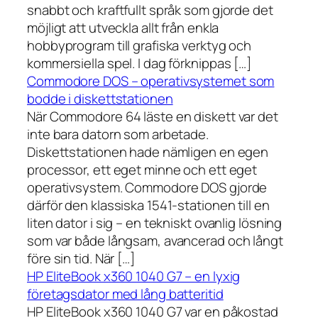
snabbt och kraftfullt språk som gjorde det
möjligt att utveckla allt från enkla
hobbyprogram till grafiska verktyg och
kommersiella spel. I dag förknippas […]
Commodore DOS – operativsystemet som
bodde i diskettstationen
När Commodore 64 läste en diskett var det
inte bara datorn som arbetade.
Diskettstationen hade nämligen en egen
processor, ett eget minne och ett eget
operativsystem. Commodore DOS gjorde
därför den klassiska 1541-stationen till en
liten dator i sig – en tekniskt ovanlig lösning
som var både långsam, avancerad och långt
före sin tid. När […]
HP EliteBook x360 1040 G7 – en lyxig
företagsdator med lång batteritid
HP EliteBook x360 1040 G7 var en påkostad