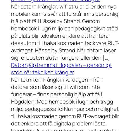
När datorn krånglar, wifi strular eller den nya
mobilen känns svår att förstå finns personlig
hjälp att få i Hässelby Strand. Genom
hembesök i lugn miljö och pedagogiskt stöd
på plats blir tekniken enklare att hantera –
dessutom till halva kostnaden tack vare RUT-
avdraget. Hässelby Strand. När datorn låser
sig, e-posten slutar fungera eller den […]
Datorhjälp hemma i Högdalen – personligt
stöd när tekniken krånglar
När tekniken krånglar i vardagen – från
datorer som låser sig till wifi som inte
fungerar – finns personlig hjälp att få i
Högdalen. Med hembesök i lugn och trygg
miljö, pedagogiska förklaringar och möjlighet
till halva kostnaden genom RUT-avdraget blir
det enklare att få digitala problem lösta.
Högdalen. När datorn fryser, e-posten slutar