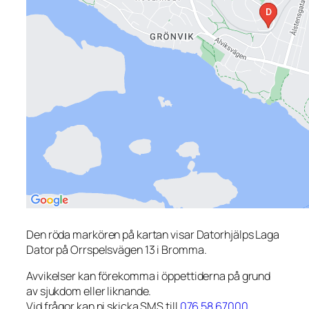
Den röda markören på kartan visar Datorhjälps Laga
Dator på Orrspelsvägen 13 i Bromma.
Avvikelser kan förekomma i öppettiderna på grund
av sjukdom eller liknande.
Vid frågor kan ni skicka SMS till
076 58 67000
.