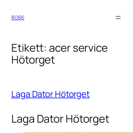
Hoppa
till
8086
innehåll
Etikett:
acer service
Hötorget
Laga Dator Hötorget
Laga Dator Hötorget