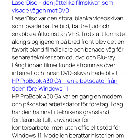
LaserDisc – den jättelika filmskivan som
visade vägen mot DVD
LaserDisc var den stora, blanka videoskivan
som lovade bättre bild, bättre ljud och
snabbare åtkomst än VHS. Trots att formatet
aldrig slog igenom på bred front blev det en
favorit bland filmälskare och banade väg för
senare tekniker som cd, dvd och Blu-ray.
Långt innan filmer kunde strömmas över
internet och innan DVD-skivan hade blivit […]
HP ProBook 430 G4 – en arbetsdator från
tiden före Windows 11
HP ProBook 430 G4 var en gång en modern
och påkostad arbetsdator för företag. I dag
har den hamnat i teknikens gränsland:
fortfarande fullt användbar för
kontorsarbete, men utan officiellt stöd för
Windows 11. Modellen berättar historien om