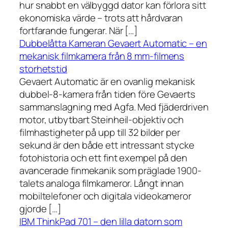
hur snabbt en välbyggd dator kan förlora sitt
ekonomiska värde – trots att hårdvaran
fortfarande fungerar. När […]
Dubbelåtta Kameran Gevaert Automatic – en
mekanisk filmkamera från 8 mm-filmens
storhetstid
Gevaert Automatic är en ovanlig mekanisk
dubbel-8-kamera från tiden före Gevaerts
sammanslagning med Agfa. Med fjäderdriven
motor, utbytbart Steinheil-objektiv och
filmhastigheter på upp till 32 bilder per
sekund är den både ett intressant stycke
fotohistoria och ett fint exempel på den
avancerade finmekanik som präglade 1900-
talets analoga filmkameror. Långt innan
mobiltelefoner och digitala videokameror
gjorde […]
IBM ThinkPad 701 – den lilla datorn som