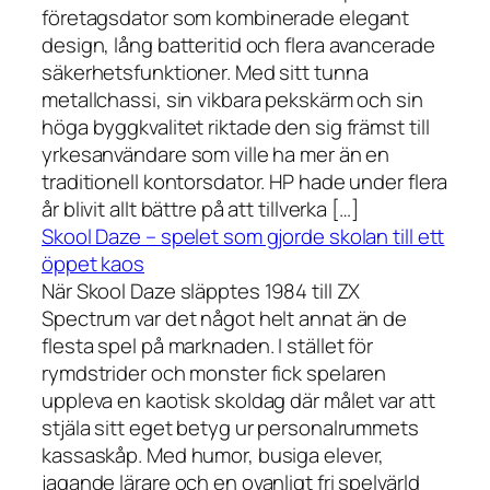
företagsdator som kombinerade elegant
design, lång batteritid och flera avancerade
säkerhetsfunktioner. Med sitt tunna
metallchassi, sin vikbara pekskärm och sin
höga byggkvalitet riktade den sig främst till
yrkesanvändare som ville ha mer än en
traditionell kontorsdator. HP hade under flera
år blivit allt bättre på att tillverka […]
Skool Daze – spelet som gjorde skolan till ett
öppet kaos
När Skool Daze släpptes 1984 till ZX
Spectrum var det något helt annat än de
flesta spel på marknaden. I stället för
rymdstrider och monster fick spelaren
uppleva en kaotisk skoldag där målet var att
stjäla sitt eget betyg ur personalrummets
kassaskåp. Med humor, busiga elever,
jagande lärare och en ovanligt fri spelvärld