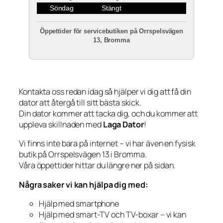
Söndag
Stängt
Öppettider för servicebutiken på Orrspelsvägen
13, Bromma
Kontakta oss redan idag så hjälper vi dig att få din
dator att återgå till sitt bästa skick.
Din dator kommer att tacka dig, och du kommer att
uppleva skillnaden med
Laga Dator
!
Vi finns inte bara på internet – vi har även en fysisk
butik på Orrspelsvägen 13 i Bromma.
Våra öppettider hittar du längre ner på sidan.
Några saker vi kan hjälpa dig med:
Hjälp med smartphone
Hjälp med smart-TV och TV-boxar – vi kan