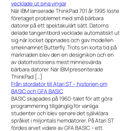
vecklade ut sina vingar
När IBM lanserade ThinkPad 701 år 1995 löste
företaget problemet med små bärbara
datorer på ett spektakulärt sätt. Datorns
delade tangentbord vecklade automatiskt ut
sig när locket öppnades och gav modellen
smeknamnet Butterfly. Trots sin korta tid på
marknaden blev den en designikon och en
av datorhistoriens mest minnesvärda
bärbara datorer. När IBM presenterade
ThinkPad […]
Från stordator till Atari ST – historien om
BASIC och GFA BASIC
BASIC skapades på 1960-talet för att göra
programmering tillgänglig för vanliga
studenter och blev senare det självklara
språket i miljontals hemdatorer. På Atari ST
fördes arvet vidare av GFA BASIC – ett