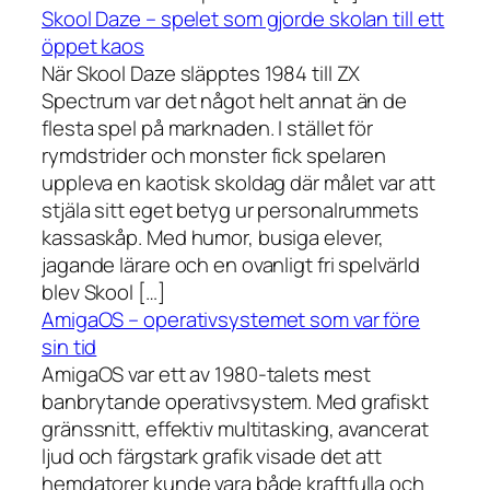
Skool Daze – spelet som gjorde skolan till ett
öppet kaos
När Skool Daze släpptes 1984 till ZX
Spectrum var det något helt annat än de
flesta spel på marknaden. I stället för
rymdstrider och monster fick spelaren
uppleva en kaotisk skoldag där målet var att
stjäla sitt eget betyg ur personalrummets
kassaskåp. Med humor, busiga elever,
jagande lärare och en ovanligt fri spelvärld
blev Skool […]
AmigaOS – operativsystemet som var före
sin tid
AmigaOS var ett av 1980-talets mest
banbrytande operativsystem. Med grafiskt
gränssnitt, effektiv multitasking, avancerat
ljud och färgstark grafik visade det att
hemdatorer kunde vara både kraftfulla och