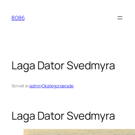
Hoppa
till
8086
innehåll
Laga Dator Svedmyra
Skrivet av
admin
i
Okategoriserade
Laga Dator Svedmyra