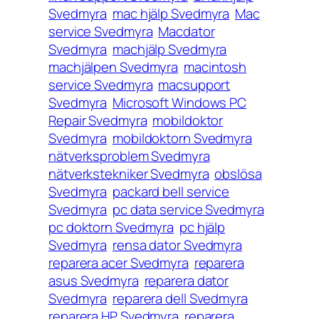
Svedmyra
mac hjälp Svedmyra
Mac
service Svedmyra
Macdator
Svedmyra
machjälp Svedmyra
machjälpen Svedmyra
macintosh
service Svedmyra
macsupport
Svedmyra
Microsoft Windows PC
Repair Svedmyra
mobildoktor
Svedmyra
mobildoktorn Svedmyra
nätverksproblem Svedmyra
nätverkstekniker Svedmyra
obslösa
Svedmyra
packard bell service
Svedmyra
pc data service Svedmyra
pc doktorn Svedmyra
pc hjälp
Svedmyra
rensa dator Svedmyra
reparera acer Svedmyra
reparera
asus Svedmyra
reparera dator
Svedmyra
reparera dell Svedmyra
reparera HP Svedmyra
reparera