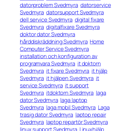
datorproblem Svedmyra
datorservice
Svedmyra
datorsupport Svedmyra
dell service Svedmyra
digital fixare
Svedmyra
digitalfixare Svedmyra
doktor dator Svedmyra
hårddiskräddning Svedmyra
Home
Computer Service Svedmyra
installation och konfiguration av
programvara Svedmyra
it doktorn
Svedmyra
it fixare Svedmyra
it hjälp
Svedmyra
it hjälpen Svedmyra
it
service Svedmyra
it support
Svedmyra
itdoktorn Svedmyra
laga
dator Svedmyra
laga laptop
Svedmyra
laga mobil Svedmyra
Laga
trasig dator Svedmyra
laptop repair
Svedmyra
laptop repartör Svedmyra
linux support Svedmyra
Linuxhjälp