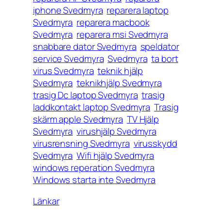
iphone Svedmyra
reparera laptop
Svedmyra
reparera macbook
Svedmyra
reparera msi Svedmyra
snabbare dator Svedmyra
speldator
service Svedmyra
Svedmyra
ta bort
virus Svedmyra
teknik hjälp
Svedmyra
teknikhjälp Svedmyra
trasig Dc laptop Svedmyra
trasig
laddkontakt laptop Svedmyra
Trasig
skärm apple Svedmyra
TV Hjälp
Svedmyra
virushjälp Svedmyra
virusrensning Svedmyra
virusskydd
Svedmyra
Wifi hjälp Svedmyra
windows reperation Svedmyra
Windows starta inte Svedmyra
Länkar