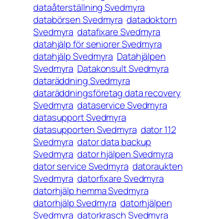
dataåterställning Svedmyra
databörsen Svedmyra
datadoktorn
Svedmyra
datafixare Svedmyra
datahjälp för seniorer Svedmyra
datahjälp Svedmyra
Datahjälpen
Svedmyra
Datakonsult Svedmyra
dataräddning Svedmyra
dataräddningsföretag data recovery
Svedmyra
dataservice Svedmyra
datasupport Svedmyra
datasupporten Svedmyra
dator 112
Svedmyra
dator data backup
Svedmyra
dator hjälpen Svedmyra
dator service Svedmyra
datoraukten
Svedmyra
datorfixare Svedmyra
datorhjälp hemma Svedmyra
datorhjälp Svedmyra
datorhjälpen
Svedmyra
datorkrasch Svedmyra