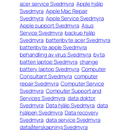
acer service Svedmyra
Apple hjälp
Svedmyra
Apple Mac Repair
Svedmyra
Apple Service Svedmyra
Apple support Svedmyra
Asus
Service Svedmyra
backup hjälp
Svedmyra
batteribyte acer Svedmyra
batteribyte apple Svedmyra
behandling av virus Svedmyra
byta
batteri laptop Svedmyra
change
battery laptop Svedmyra
Computer
Consultant Svedmyra
computer
repair Svedmyra
Computer Service
Svedmyra
Computer Support and
Services Svedmyra
data doktor
Svedmyra
Data hjälp Svedmyra
data
hjälpen Svedmyra
Data recovery
Svedmyra
data service Svedmyra
dataåterskapning Svedmyra