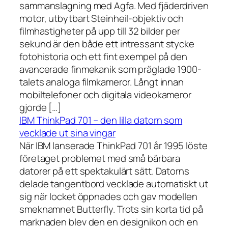
sammanslagning med Agfa. Med fjäderdriven
motor, utbytbart Steinheil-objektiv och
filmhastigheter på upp till 32 bilder per
sekund är den både ett intressant stycke
fotohistoria och ett fint exempel på den
avancerade finmekanik som präglade 1900-
talets analoga filmkameror. Långt innan
mobiltelefoner och digitala videokameror
gjorde […]
IBM ThinkPad 701 – den lilla datorn som
vecklade ut sina vingar
När IBM lanserade ThinkPad 701 år 1995 löste
företaget problemet med små bärbara
datorer på ett spektakulärt sätt. Datorns
delade tangentbord vecklade automatiskt ut
sig när locket öppnades och gav modellen
smeknamnet Butterfly. Trots sin korta tid på
marknaden blev den en designikon och en