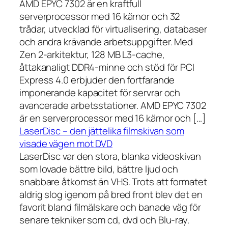
AMD EPYC 7302 är en kraftfull
serverprocessor med 16 kärnor och 32
trådar, utvecklad för virtualisering, databaser
och andra krävande arbetsuppgifter. Med
Zen 2-arkitektur, 128 MB L3-cache,
åttakanaligt DDR4-minne och stöd för PCI
Express 4.0 erbjuder den fortfarande
imponerande kapacitet för servrar och
avancerade arbetsstationer. AMD EPYC 7302
är en serverprocessor med 16 kärnor och […]
LaserDisc – den jättelika filmskivan som
visade vägen mot DVD
LaserDisc var den stora, blanka videoskivan
som lovade bättre bild, bättre ljud och
snabbare åtkomst än VHS. Trots att formatet
aldrig slog igenom på bred front blev det en
favorit bland filmälskare och banade väg för
senare tekniker som cd, dvd och Blu-ray.