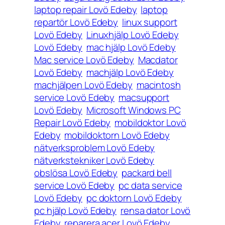
laptop repair Lovö Edeby
laptop
repartör Lovö Edeby
linux support
Lovö Edeby
Linuxhjälp Lovö Edeby
Lovö Edeby
mac hjälp Lovö Edeby
Mac service Lovö Edeby
Macdator
Lovö Edeby
machjälp Lovö Edeby
machjälpen Lovö Edeby
macintosh
service Lovö Edeby
macsupport
Lovö Edeby
Microsoft Windows PC
Repair Lovö Edeby
mobildoktor Lovö
Edeby
mobildoktorn Lovö Edeby
nätverksproblem Lovö Edeby
nätverkstekniker Lovö Edeby
obslösa Lovö Edeby
packard bell
service Lovö Edeby
pc data service
Lovö Edeby
pc doktorn Lovö Edeby
pc hjälp Lovö Edeby
rensa dator Lovö
Edeby
reparera acer Lovö Edeby