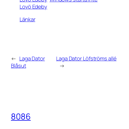
Lovö Edeby
Länkar
←
Laga Dator
Laga Dator Löfströms allé
Blåsut
→
8086