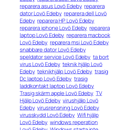
reparera asus Lovö Edeby
reparera
dator Lovö Edeby
reparera dell Lovö
Edeby
reparera HP Lovö Edeby
reparera iphone Lovö Edeby
reparera
laptop Lovö Edeby
reparera macbook
Lovö Edeby
reparera msi Lovö Edeby
snabbare dator Lovö Edeby
speldator service Lovö Edeby
ta bort
virus Lovö Edeby
teknik hjälp Lovö
Edeby
teknikhjälp Lovö Edeby
trasig
Dc laptop Lovö Edeby
trasig
laddkontakt laptop Lovö Edeby
Trasig skärm apple Lovö Edeby
TV
Hjälp Lovö Edeby
virushjälp Lovö
Edeby
virusrensning Lovö Edeby
virusskydd Lovö Edeby
Wifi hjälp
Lovö Edeby
windows reperation
Lovö Edeby
Windows starta inte