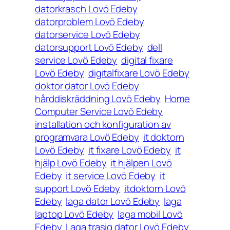
datorkrasch Lovö Edeby
datorproblem Lovö Edeby
datorservice Lovö Edeby
datorsupport Lovö Edeby
dell
service Lovö Edeby
digital fixare
Lovö Edeby
digitalfixare Lovö Edeby
doktor dator Lovö Edeby
hårddiskräddning Lovö Edeby
Home
Computer Service Lovö Edeby
installation och konfiguration av
programvara Lovö Edeby
it doktorn
Lovö Edeby
it fixare Lovö Edeby
it
hjälp Lovö Edeby
it hjälpen Lovö
Edeby
it service Lovö Edeby
it
support Lovö Edeby
itdoktorn Lovö
Edeby
laga dator Lovö Edeby
laga
laptop Lovö Edeby
laga mobil Lovö
Edeby
Laga trasig dator Lovö Edeby