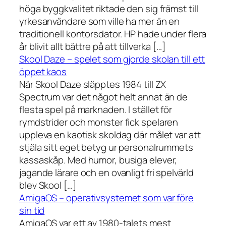
höga byggkvalitet riktade den sig främst till
yrkesanvändare som ville ha mer än en
traditionell kontorsdator. HP hade under flera
år blivit allt bättre på att tillverka […]
Skool Daze – spelet som gjorde skolan till ett
öppet kaos
När Skool Daze släpptes 1984 till ZX
Spectrum var det något helt annat än de
flesta spel på marknaden. I stället för
rymdstrider och monster fick spelaren
uppleva en kaotisk skoldag där målet var att
stjäla sitt eget betyg ur personalrummets
kassaskåp. Med humor, busiga elever,
jagande lärare och en ovanligt fri spelvärld
blev Skool […]
AmigaOS – operativsystemet som var före
sin tid
AmigaOS var ett av 1980-talets mest