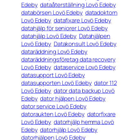
Edeby
dataåterställning Lovö Edeby
databörsen Lovö Edeby
datadoktorn
Lovö Edeby
datafixare Lovö Edeby
datahjälp för seniorer Lovö Edeby
datahjälp Lovö Edeby
Datahjälpen
Lovö Edeby
Datakonsult Lovö Edeby
dataräddning Lovö Edeby
dataräddningsföretag data recovery
Lovö Edeby
dataservice Lovö Edeby
datasupport Lovö Edeby
datasupporten Lovö Edeby
dator 112
Lovö Edeby
dator data backup Lovö
Edeby
dator hjälpen Lovö Edeby
dator service Lovö Edeby
datoraukten Lovö Edeby
datorfixare
Lovö Edeby
datorhjälp hemma Lovö
Edeby
datorhjälp Lovö Edeby
datorhjälpen Lovö Edeby