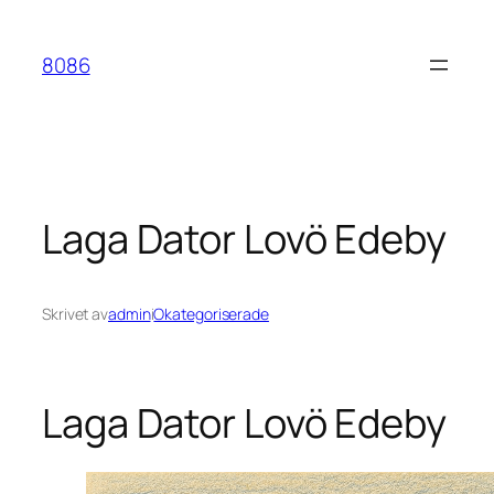
Hoppa
till
8086
innehåll
Laga Dator Lovö Edeby
Skrivet av
admin
i
Okategoriserade
Laga Dator Lovö Edeby