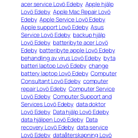
acer service Lovö Edeby
Apple hjälp
Lovö Edeby
Apple Mac Repair Lovö
Edeby
Apple Service Lovö Edeby
Apple support Lovö Edeby
Asus
Service Lovö Edeby
backup hjälp
Lovö Edeby
batteribyte acer Lovö
Edeby
batteribyte apple Lovö Edeby
behandling av virus Lovö Edeby
byta
batteri laptop Lovö Edeby
change
battery laptop Lovö Edeby
Computer
Consultant Lovö Edeby
computer
repair Lovö Edeby
Computer Service
Lovö Edeby
Computer Support and
Services Lovö Edeby
data doktor
Lovö Edeby
Data hjälp Lovö Edeby
data hjälpen Lovö Edeby
Data
recovery Lovö Edeby
data service
Lovö Edeby
dataåterskapning Lovö