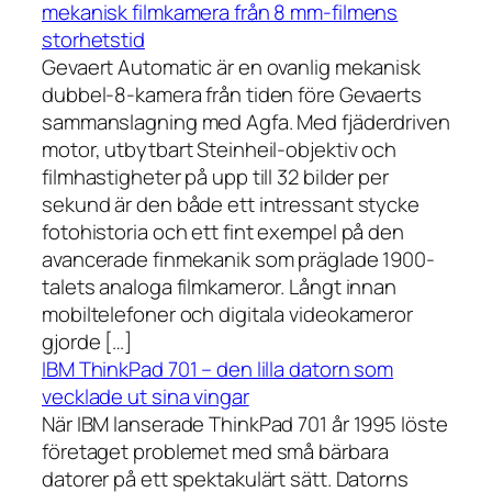
mekanisk filmkamera från 8 mm-filmens
storhetstid
Gevaert Automatic är en ovanlig mekanisk
dubbel-8-kamera från tiden före Gevaerts
sammanslagning med Agfa. Med fjäderdriven
motor, utbytbart Steinheil-objektiv och
filmhastigheter på upp till 32 bilder per
sekund är den både ett intressant stycke
fotohistoria och ett fint exempel på den
avancerade finmekanik som präglade 1900-
talets analoga filmkameror. Långt innan
mobiltelefoner och digitala videokameror
gjorde […]
IBM ThinkPad 701 – den lilla datorn som
vecklade ut sina vingar
När IBM lanserade ThinkPad 701 år 1995 löste
företaget problemet med små bärbara
datorer på ett spektakulärt sätt. Datorns