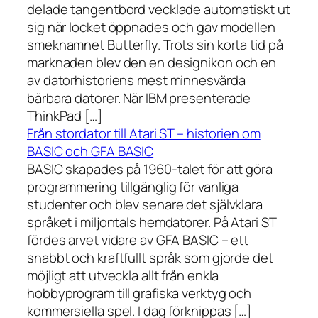
delade tangentbord vecklade automatiskt ut
sig när locket öppnades och gav modellen
smeknamnet Butterfly. Trots sin korta tid på
marknaden blev den en designikon och en
av datorhistoriens mest minnesvärda
bärbara datorer. När IBM presenterade
ThinkPad […]
Från stordator till Atari ST – historien om
BASIC och GFA BASIC
BASIC skapades på 1960-talet för att göra
programmering tillgänglig för vanliga
studenter och blev senare det självklara
språket i miljontals hemdatorer. På Atari ST
fördes arvet vidare av GFA BASIC – ett
snabbt och kraftfullt språk som gjorde det
möjligt att utveckla allt från enkla
hobbyprogram till grafiska verktyg och
kommersiella spel. I dag förknippas […]