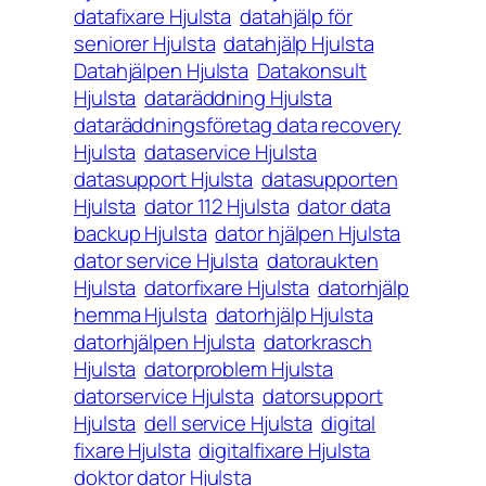
datafixare Hjulsta
datahjälp för
seniorer Hjulsta
datahjälp Hjulsta
Datahjälpen Hjulsta
Datakonsult
Hjulsta
dataräddning Hjulsta
dataräddningsföretag data recovery
Hjulsta
dataservice Hjulsta
datasupport Hjulsta
datasupporten
Hjulsta
dator 112 Hjulsta
dator data
backup Hjulsta
dator hjälpen Hjulsta
dator service Hjulsta
datoraukten
Hjulsta
datorfixare Hjulsta
datorhjälp
hemma Hjulsta
datorhjälp Hjulsta
datorhjälpen Hjulsta
datorkrasch
Hjulsta
datorproblem Hjulsta
datorservice Hjulsta
datorsupport
Hjulsta
dell service Hjulsta
digital
fixare Hjulsta
digitalfixare Hjulsta
doktor dator Hjulsta