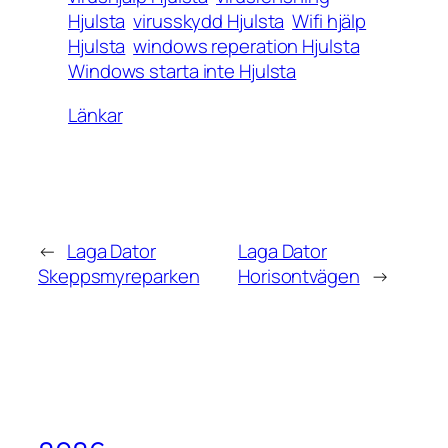
Hjulsta
virusskydd Hjulsta
Wifi hjälp
Hjulsta
windows reperation Hjulsta
Windows starta inte Hjulsta
Länkar
←
Laga Dator
Laga Dator
Skeppsmyreparken
Horisontvägen
→