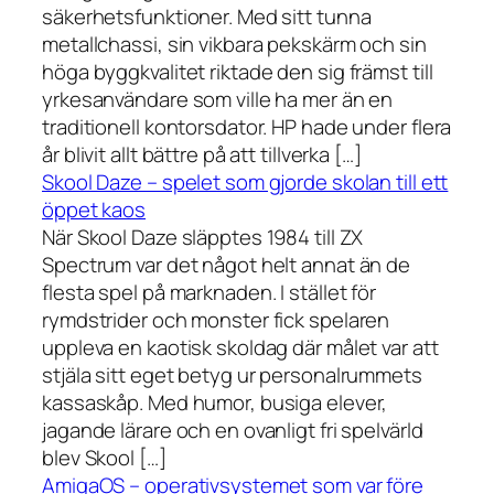
säkerhetsfunktioner. Med sitt tunna
metallchassi, sin vikbara pekskärm och sin
höga byggkvalitet riktade den sig främst till
yrkesanvändare som ville ha mer än en
traditionell kontorsdator. HP hade under flera
år blivit allt bättre på att tillverka […]
Skool Daze – spelet som gjorde skolan till ett
öppet kaos
När Skool Daze släpptes 1984 till ZX
Spectrum var det något helt annat än de
flesta spel på marknaden. I stället för
rymdstrider och monster fick spelaren
uppleva en kaotisk skoldag där målet var att
stjäla sitt eget betyg ur personalrummets
kassaskåp. Med humor, busiga elever,
jagande lärare och en ovanligt fri spelvärld
blev Skool […]
AmigaOS – operativsystemet som var före