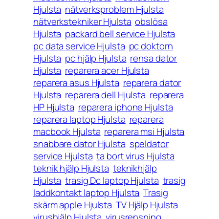
Hjulsta
nätverksproblem Hjulsta
nätverkstekniker Hjulsta
obslösa
Hjulsta
packard bell service Hjulsta
pc data service Hjulsta
pc doktorn
Hjulsta
pc hjälp Hjulsta
rensa dator
Hjulsta
reparera acer Hjulsta
reparera asus Hjulsta
reparera dator
Hjulsta
reparera dell Hjulsta
reparera
HP Hjulsta
reparera iphone Hjulsta
reparera laptop Hjulsta
reparera
macbook Hjulsta
reparera msi Hjulsta
snabbare dator Hjulsta
speldator
service Hjulsta
ta bort virus Hjulsta
teknik hjälp Hjulsta
teknikhjälp
Hjulsta
trasig Dc laptop Hjulsta
trasig
laddkontakt laptop Hjulsta
Trasig
skärm apple Hjulsta
TV Hjälp Hjulsta
virushjälp Hjulsta
virusrensning