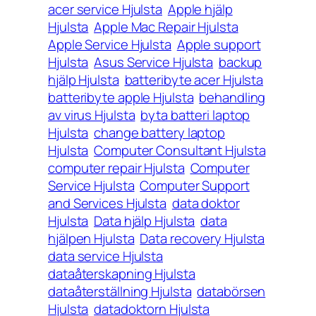
acer service Hjulsta
Apple hjälp
Hjulsta
Apple Mac Repair Hjulsta
Apple Service Hjulsta
Apple support
Hjulsta
Asus Service Hjulsta
backup
hjälp Hjulsta
batteribyte acer Hjulsta
batteribyte apple Hjulsta
behandling
av virus Hjulsta
byta batteri laptop
Hjulsta
change battery laptop
Hjulsta
Computer Consultant Hjulsta
computer repair Hjulsta
Computer
Service Hjulsta
Computer Support
and Services Hjulsta
data doktor
Hjulsta
Data hjälp Hjulsta
data
hjälpen Hjulsta
Data recovery Hjulsta
data service Hjulsta
dataåterskapning Hjulsta
dataåterställning Hjulsta
databörsen
Hjulsta
datadoktorn Hjulsta