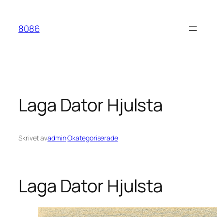
Hoppa
till
8086
innehåll
Laga Dator Hjulsta
Skrivet av
admin
i
Okategoriserade
Laga Dator Hjulsta