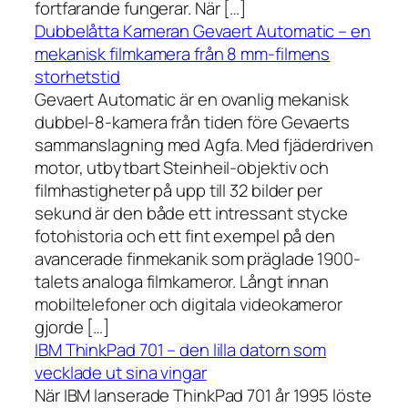
fortfarande fungerar. När […]
Dubbelåtta Kameran Gevaert Automatic – en
mekanisk filmkamera från 8 mm-filmens
storhetstid
Gevaert Automatic är en ovanlig mekanisk
dubbel-8-kamera från tiden före Gevaerts
sammanslagning med Agfa. Med fjäderdriven
motor, utbytbart Steinheil-objektiv och
filmhastigheter på upp till 32 bilder per
sekund är den både ett intressant stycke
fotohistoria och ett fint exempel på den
avancerade finmekanik som präglade 1900-
talets analoga filmkameror. Långt innan
mobiltelefoner och digitala videokameror
gjorde […]
IBM ThinkPad 701 – den lilla datorn som
vecklade ut sina vingar
När IBM lanserade ThinkPad 701 år 1995 löste