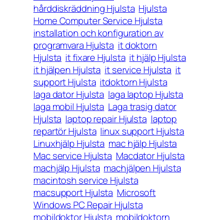
hårddiskräddning Hjulsta
Hjulsta
Home Computer Service Hjulsta
installation och konfiguration av
programvara Hjulsta
it doktorn
Hjulsta
it fixare Hjulsta
it hjälp Hjulsta
it hjälpen Hjulsta
it service Hjulsta
it
support Hjulsta
itdoktorn Hjulsta
laga dator Hjulsta
laga laptop Hjulsta
laga mobil Hjulsta
Laga trasig dator
Hjulsta
laptop repair Hjulsta
laptop
repartör Hjulsta
linux support Hjulsta
Linuxhjälp Hjulsta
mac hjälp Hjulsta
Mac service Hjulsta
Macdator Hjulsta
machjälp Hjulsta
machjälpen Hjulsta
macintosh service Hjulsta
macsupport Hjulsta
Microsoft
Windows PC Repair Hjulsta
mobildoktor Hjulsta
mobildoktorn