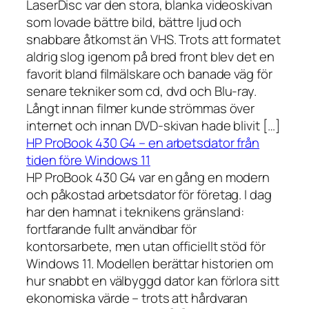
LaserDisc var den stora, blanka videoskivan
som lovade bättre bild, bättre ljud och
snabbare åtkomst än VHS. Trots att formatet
aldrig slog igenom på bred front blev det en
favorit bland filmälskare och banade väg för
senare tekniker som cd, dvd och Blu-ray.
Långt innan filmer kunde strömmas över
internet och innan DVD-skivan hade blivit […]
HP ProBook 430 G4 – en arbetsdator från
tiden före Windows 11
HP ProBook 430 G4 var en gång en modern
och påkostad arbetsdator för företag. I dag
har den hamnat i teknikens gränsland:
fortfarande fullt användbar för
kontorsarbete, men utan officiellt stöd för
Windows 11. Modellen berättar historien om
hur snabbt en välbyggd dator kan förlora sitt
ekonomiska värde – trots att hårdvaran