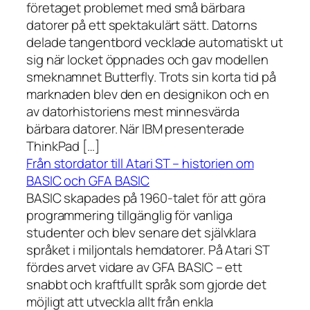
företaget problemet med små bärbara
datorer på ett spektakulärt sätt. Datorns
delade tangentbord vecklade automatiskt ut
sig när locket öppnades och gav modellen
smeknamnet Butterfly. Trots sin korta tid på
marknaden blev den en designikon och en
av datorhistoriens mest minnesvärda
bärbara datorer. När IBM presenterade
ThinkPad […]
Från stordator till Atari ST – historien om
BASIC och GFA BASIC
BASIC skapades på 1960-talet för att göra
programmering tillgänglig för vanliga
studenter och blev senare det självklara
språket i miljontals hemdatorer. På Atari ST
fördes arvet vidare av GFA BASIC – ett
snabbt och kraftfullt språk som gjorde det
möjligt att utveckla allt från enkla