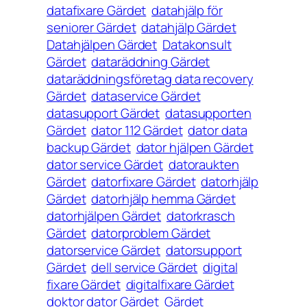
datafixare Gärdet
datahjälp för
seniorer Gärdet
datahjälp Gärdet
Datahjälpen Gärdet
Datakonsult
Gärdet
dataräddning Gärdet
dataräddningsföretag data recovery
Gärdet
dataservice Gärdet
datasupport Gärdet
datasupporten
Gärdet
dator 112 Gärdet
dator data
backup Gärdet
dator hjälpen Gärdet
dator service Gärdet
datoraukten
Gärdet
datorfixare Gärdet
datorhjälp
Gärdet
datorhjälp hemma Gärdet
datorhjälpen Gärdet
datorkrasch
Gärdet
datorproblem Gärdet
datorservice Gärdet
datorsupport
Gärdet
dell service Gärdet
digital
fixare Gärdet
digitalfixare Gärdet
doktor dator Gärdet
Gärdet