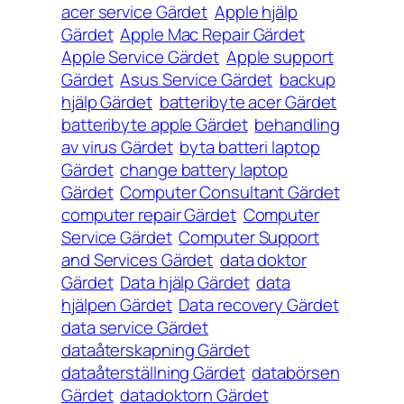
acer service Gärdet
Apple hjälp
Gärdet
Apple Mac Repair Gärdet
Apple Service Gärdet
Apple support
Gärdet
Asus Service Gärdet
backup
hjälp Gärdet
batteribyte acer Gärdet
batteribyte apple Gärdet
behandling
av virus Gärdet
byta batteri laptop
Gärdet
change battery laptop
Gärdet
Computer Consultant Gärdet
computer repair Gärdet
Computer
Service Gärdet
Computer Support
and Services Gärdet
data doktor
Gärdet
Data hjälp Gärdet
data
hjälpen Gärdet
Data recovery Gärdet
data service Gärdet
dataåterskapning Gärdet
dataåterställning Gärdet
databörsen
Gärdet
datadoktorn Gärdet