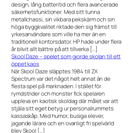
design, lång batteritid och flera avancerade
säkerhetsfunktioner. Med sitt tunna
metallchassi, sin vikbara pekskärm och sin
höga byggkvalitet riktade den sig främst till
yrkesanvändare som ville ha mer än en
traditionell kontorsdator. HP hade under flera
år blivit allt bättre på att tillverka […]
Skool Daze – spelet som gjorde skolan till ett
öppet kaos
När Skool Daze släpptes 1984 till ZX
Spectrum var det något helt annat än de
flesta spel på marknaden. I stället för
rymdstrider och monster fick spelaren
uppleva en kaotisk skoldag där målet var att
stjäla sitt eget betyg ur personalrummets
kassaskåp. Med humor, busiga elever,
jagande lärare och en ovanligt fri spelvärld
blev Skool […]