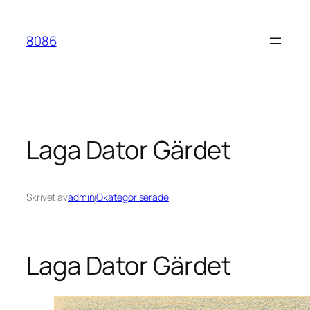
Hoppa
till
8086
innehåll
Laga Dator Gärdet
Skrivet av
admin
i
Okategoriserade
Laga Dator Gärdet