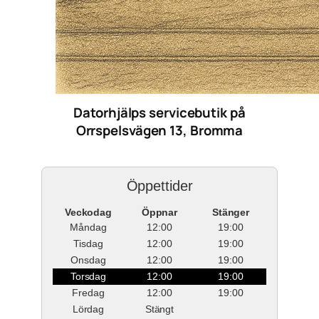
Datorhjälps servicebutik på
Orrspelsvägen 13, Bromma
Öppettider
Veckodag
Öppnar
Stänger
Måndag
12:00
19:00
Tisdag
12:00
19:00
Onsdag
12:00
19:00
Torsdag
12:00
19:00
Fredag
12:00
19:00
Lördag
Stängt