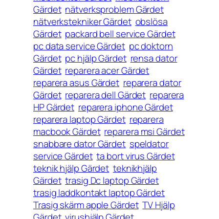
Gärdet
nätverksproblem Gärdet
nätverkstekniker Gärdet
obslösa
Gärdet
packard bell service Gärdet
pc data service Gärdet
pc doktorn
Gärdet
pc hjälp Gärdet
rensa dator
Gärdet
reparera acer Gärdet
reparera asus Gärdet
reparera dator
Gärdet
reparera dell Gärdet
reparera
HP Gärdet
reparera iphone Gärdet
reparera laptop Gärdet
reparera
macbook Gärdet
reparera msi Gärdet
snabbare dator Gärdet
speldator
service Gärdet
ta bort virus Gärdet
teknik hjälp Gärdet
teknikhjälp
Gärdet
trasig Dc laptop Gärdet
trasig laddkontakt laptop Gärdet
Trasig skärm apple Gärdet
TV Hjälp
Gärdet
virushjälp Gärdet