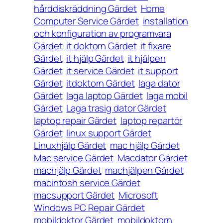
hårddiskräddning Gärdet
Home
Computer Service Gärdet
installation
och konfiguration av programvara
Gärdet
it doktorn Gärdet
it fixare
Gärdet
it hjälp Gärdet
it hjälpen
Gärdet
it service Gärdet
it support
Gärdet
itdoktorn Gärdet
laga dator
Gärdet
laga laptop Gärdet
laga mobil
Gärdet
Laga trasig dator Gärdet
laptop repair Gärdet
laptop repartör
Gärdet
linux support Gärdet
Linuxhjälp Gärdet
mac hjälp Gärdet
Mac service Gärdet
Macdator Gärdet
machjälp Gärdet
machjälpen Gärdet
macintosh service Gärdet
macsupport Gärdet
Microsoft
Windows PC Repair Gärdet
mobildoktor Gärdet
mobildoktorn