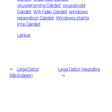
virusrensning Gärdet
virusskydd
Gärdet
Wifi hjälp Gärdet
windows
reperation Gärdet
Windows starta
inte Gärdet
Länkar
←
Laga Dator
Laga Dator Hagsätra
Rånövägen
→