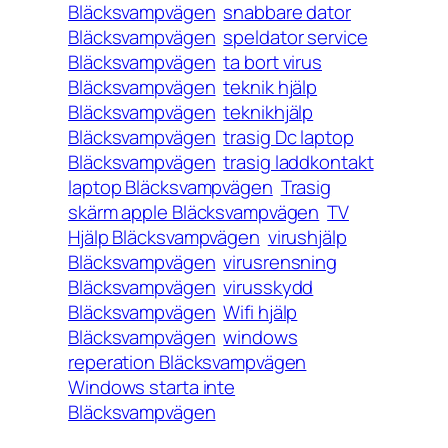
Bläcksvampvägen
snabbare dator
Bläcksvampvägen
speldator service
Bläcksvampvägen
ta bort virus
Bläcksvampvägen
teknik hjälp
Bläcksvampvägen
teknikhjälp
Bläcksvampvägen
trasig Dc laptop
Bläcksvampvägen
trasig laddkontakt
laptop Bläcksvampvägen
Trasig
skärm apple Bläcksvampvägen
TV
Hjälp Bläcksvampvägen
virushjälp
Bläcksvampvägen
virusrensning
Bläcksvampvägen
virusskydd
Bläcksvampvägen
Wifi hjälp
Bläcksvampvägen
windows
reperation Bläcksvampvägen
Windows starta inte
Bläcksvampvägen