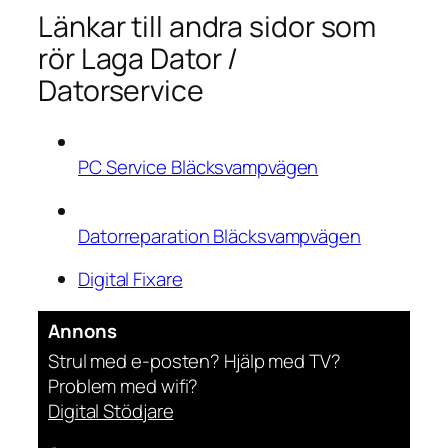
Länkar till andra sidor som
rör Laga Dator /
Datorservice
PC Service Bläcksvampvägen
Datorreparation Bläcksvampvägen
Digital Fixare
Annons
Strul med e-posten? Hjälp med TV?
Problem med wifi?
Digital Stödjare