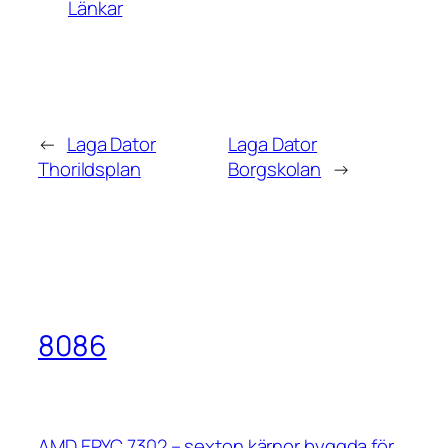
Länkar
←
Laga Dator
Laga Dator
Thorildsplan
Borgskolan
→
8086
AMD EPYC 7302 – sexton kärnor byggda för