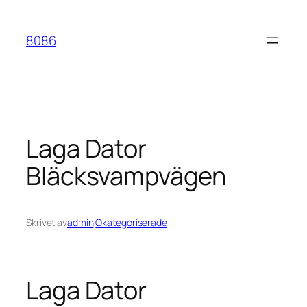
Hoppa
till
8086
innehåll
Laga Dator
Bläcksvampvägen
Skrivet av
admin
i
Okategoriserade
Laga Dator