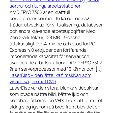
servrar och tunga arbetsstationer
AMD EPYC 7302 är en kraftfull
serverprocessor med 16 kärnor och 32
trådar, utvecklad för virtualisering, databaser
och andra krävande arbetsuppgifter. Med
Zen 2-arkitektur, 128 MB L3-cache,
åttakanaligt DDR4-minne och stöd för PCI
Express 4.0 erbjuder den fortfarande
imponerande kapacitet för servrar och
avancerade arbetsstationer. AMD EPYC 7302
är en serverprocessor med 16 kärnor och […]
LaserDisc – den jättelika filmskivan som
visade vägen mot DVD
LaserDisc var den stora, blanka videoskivan
som lovade bättre bild, bättre ljud och
snabbare åtkomst än VHS. Trots att formatet
aldrig slog igenom på bred front blev det en
favorit bland filmälskare och banade väg för