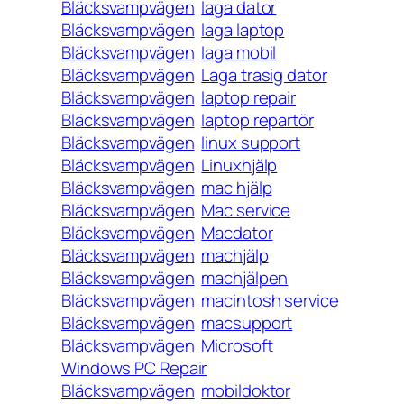
Bläcksvampvägen
laga dator
Bläcksvampvägen
laga laptop
Bläcksvampvägen
laga mobil
Bläcksvampvägen
Laga trasig dator
Bläcksvampvägen
laptop repair
Bläcksvampvägen
laptop repartör
Bläcksvampvägen
linux support
Bläcksvampvägen
Linuxhjälp
Bläcksvampvägen
mac hjälp
Bläcksvampvägen
Mac service
Bläcksvampvägen
Macdator
Bläcksvampvägen
machjälp
Bläcksvampvägen
machjälpen
Bläcksvampvägen
macintosh service
Bläcksvampvägen
macsupport
Bläcksvampvägen
Microsoft
Windows PC Repair
Bläcksvampvägen
mobildoktor