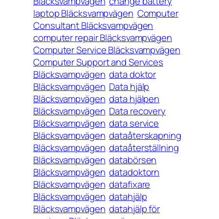
Bläcksvampvägen
change battery
laptop Bläcksvampvägen
Computer
Consultant Bläcksvampvägen
computer repair Bläcksvampvägen
Computer Service Bläcksvampvägen
Computer Support and Services
Bläcksvampvägen
data doktor
Bläcksvampvägen
Data hjälp
Bläcksvampvägen
data hjälpen
Bläcksvampvägen
Data recovery
Bläcksvampvägen
data service
Bläcksvampvägen
dataåterskapning
Bläcksvampvägen
dataåterställning
Bläcksvampvägen
databörsen
Bläcksvampvägen
datadoktorn
Bläcksvampvägen
datafixare
Bläcksvampvägen
datahjälp
Bläcksvampvägen
datahjälp för