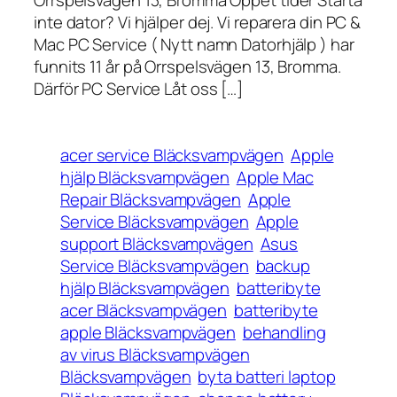
Orrspelsvägen 13, Bromma Öppet tider Starta
inte dator? Vi hjälper dej. Vi reparera din PC &
Mac PC Service ( Nytt namn Datorhjälp ) har
funnits 11 år på Orrspelsvägen 13, Bromma.
Därför PC Service Låt oss […]
acer service Bläcksvampvägen
Apple
hjälp Bläcksvampvägen
Apple Mac
Repair Bläcksvampvägen
Apple
Service Bläcksvampvägen
Apple
support Bläcksvampvägen
Asus
Service Bläcksvampvägen
backup
hjälp Bläcksvampvägen
batteribyte
acer Bläcksvampvägen
batteribyte
apple Bläcksvampvägen
behandling
av virus Bläcksvampvägen
Bläcksvampvägen
byta batteri laptop