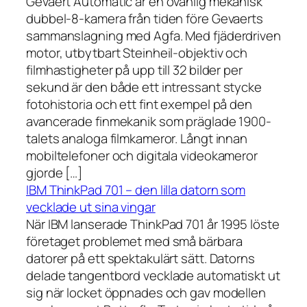
Gevaert Automatic är en ovanlig mekanisk
dubbel-8-kamera från tiden före Gevaerts
sammanslagning med Agfa. Med fjäderdriven
motor, utbytbart Steinheil-objektiv och
filmhastigheter på upp till 32 bilder per
sekund är den både ett intressant stycke
fotohistoria och ett fint exempel på den
avancerade finmekanik som präglade 1900-
talets analoga filmkameror. Långt innan
mobiltelefoner och digitala videokameror
gjorde […]
IBM ThinkPad 701 – den lilla datorn som
vecklade ut sina vingar
När IBM lanserade ThinkPad 701 år 1995 löste
företaget problemet med små bärbara
datorer på ett spektakulärt sätt. Datorns
delade tangentbord vecklade automatiskt ut
sig när locket öppnades och gav modellen