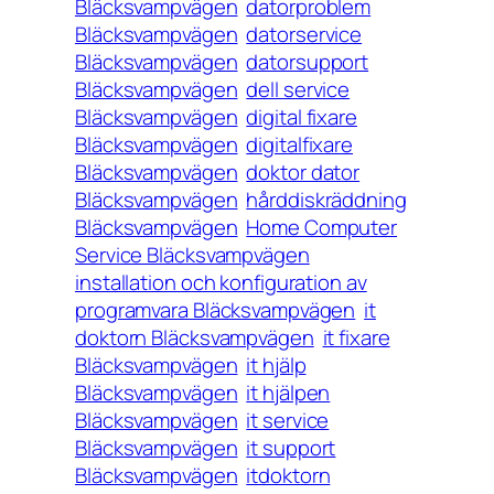
Bläcksvampvägen
datorproblem
Bläcksvampvägen
datorservice
Bläcksvampvägen
datorsupport
Bläcksvampvägen
dell service
Bläcksvampvägen
digital fixare
Bläcksvampvägen
digitalfixare
Bläcksvampvägen
doktor dator
Bläcksvampvägen
hårddiskräddning
Bläcksvampvägen
Home Computer
Service Bläcksvampvägen
installation och konfiguration av
programvara Bläcksvampvägen
it
doktorn Bläcksvampvägen
it fixare
Bläcksvampvägen
it hjälp
Bläcksvampvägen
it hjälpen
Bläcksvampvägen
it service
Bläcksvampvägen
it support
Bläcksvampvägen
itdoktorn