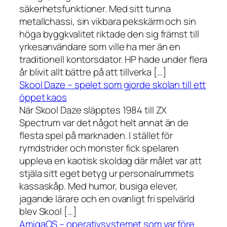
säkerhetsfunktioner. Med sitt tunna
metallchassi, sin vikbara pekskärm och sin
höga byggkvalitet riktade den sig främst till
yrkesanvändare som ville ha mer än en
traditionell kontorsdator. HP hade under flera
år blivit allt bättre på att tillverka […]
Skool Daze – spelet som gjorde skolan till ett
öppet kaos
När Skool Daze släpptes 1984 till ZX
Spectrum var det något helt annat än de
flesta spel på marknaden. I stället för
rymdstrider och monster fick spelaren
uppleva en kaotisk skoldag där målet var att
stjäla sitt eget betyg ur personalrummets
kassaskåp. Med humor, busiga elever,
jagande lärare och en ovanligt fri spelvärld
blev Skool […]
AmigaOS – operativsystemet som var före