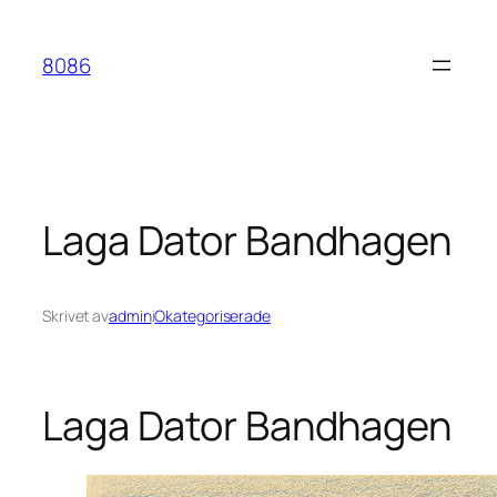
Hoppa
till
8086
innehåll
Laga Dator Bandhagen
Skrivet av
admin
i
Okategoriserade
Laga Dator Bandhagen