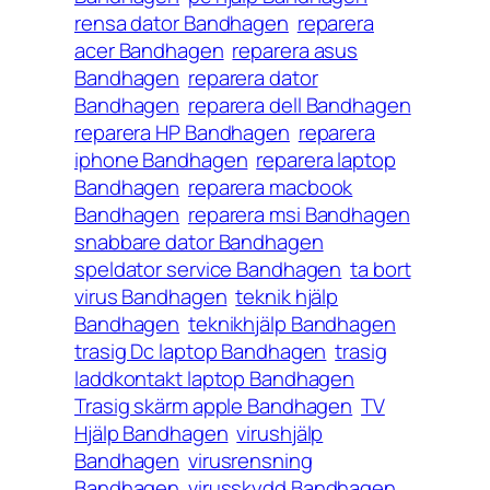
rensa dator Bandhagen
reparera
acer Bandhagen
reparera asus
Bandhagen
reparera dator
Bandhagen
reparera dell Bandhagen
reparera HP Bandhagen
reparera
iphone Bandhagen
reparera laptop
Bandhagen
reparera macbook
Bandhagen
reparera msi Bandhagen
snabbare dator Bandhagen
speldator service Bandhagen
ta bort
virus Bandhagen
teknik hjälp
Bandhagen
teknikhjälp Bandhagen
trasig Dc laptop Bandhagen
trasig
laddkontakt laptop Bandhagen
Trasig skärm apple Bandhagen
TV
Hjälp Bandhagen
virushjälp
Bandhagen
virusrensning
Bandhagen
virusskydd Bandhagen