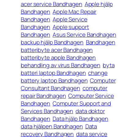
acer service Bandhagen
Apple hjälp
Bandhagen
Apple Mac Repair
Bandhagen
Apple Service
Bandhagen
Apple support
Bandhagen
Asus Service Bandhagen
backup hjälp Bandhagen
Bandhagen
batteribyte acer Bandhagen
batteribyte apple Bandhagen
behandling av virus Bandhagen
byta
batteri laptop Bandhagen
change
battery laptop Bandhagen
Computer
Consultant Bandhagen
computer
repair Bandhagen
Computer Service
Bandhagen
Computer Support and
Services Bandhagen
data doktor
Bandhagen
Data hjälp Bandhagen
data hjälpen Bandhagen
Data
recovery Bandhagen
data service