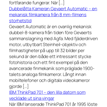
fortfarande fungerar. När […]
Dubbelåtta Kameran Gevaert Automatic – en
mekanisk filmkamera från 8 mm-filmens
storhetstid
Gevaert Automatic är en ovanlig mekanisk
dubbel-8-kamera från tiden före Gevaerts
sammanslagning med Agfa. Med fjäderdriven
motor, utbytbart Steinheil-objektiv och
filmhastigheter på upp till 32 bilder per
sekund är den både ett intressant stycke
fotohistoria och ett fint exempel på den
avancerade finmekanik som präglade 1900-
talets analoga filmkameror. Långt innan
mobiltelefoner och digitala videokameror
gjorde […]
IBM ThinkPad 701 – den lilla datorn som
vecklade ut sina vingar
När IBM lanserade ThinkPad 701 år 1995 löste