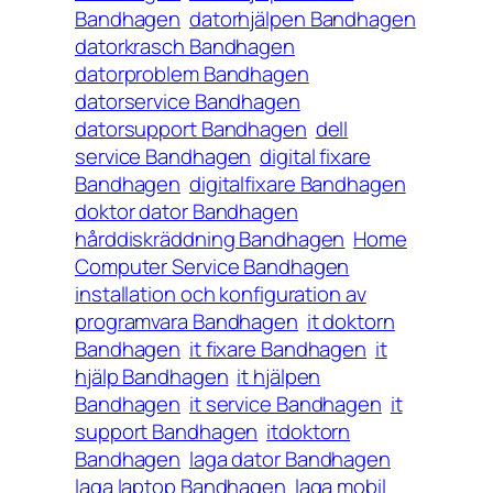
Bandhagen
datorhjälpen Bandhagen
datorkrasch Bandhagen
datorproblem Bandhagen
datorservice Bandhagen
datorsupport Bandhagen
dell
service Bandhagen
digital fixare
Bandhagen
digitalfixare Bandhagen
doktor dator Bandhagen
hårddiskräddning Bandhagen
Home
Computer Service Bandhagen
installation och konfiguration av
programvara Bandhagen
it doktorn
Bandhagen
it fixare Bandhagen
it
hjälp Bandhagen
it hjälpen
Bandhagen
it service Bandhagen
it
support Bandhagen
itdoktorn
Bandhagen
laga dator Bandhagen
laga laptop Bandhagen
laga mobil