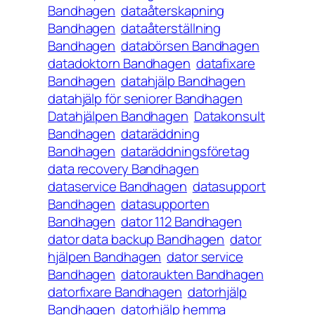
Bandhagen
dataåterskapning
Bandhagen
dataåterställning
Bandhagen
databörsen Bandhagen
datadoktorn Bandhagen
datafixare
Bandhagen
datahjälp Bandhagen
datahjälp för seniorer Bandhagen
Datahjälpen Bandhagen
Datakonsult
Bandhagen
dataräddning
Bandhagen
dataräddningsföretag
data recovery Bandhagen
dataservice Bandhagen
datasupport
Bandhagen
datasupporten
Bandhagen
dator 112 Bandhagen
dator data backup Bandhagen
dator
hjälpen Bandhagen
dator service
Bandhagen
datoraukten Bandhagen
datorfixare Bandhagen
datorhjälp
Bandhagen
datorhjälp hemma