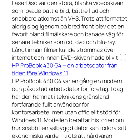
LaserDisc var den stora, blanka videoskivan
som lovade bättre bild, bättre ljud och
snabbare åtkomst än VHS. Trots att formatet
aldrig slog igenom på bred front blev det en
favorit bland filmälskare och banade väg för
senare tekniker som cd, dvd och Blu-ray.
Långt innan filmer kunde strömmas över
internet och innan DVD-skivan hade blivit […]
HP ProBook 430 G4 – en arbetsdator från
tiden före Windows 11
HP ProBook 430 G4 var en gång en modern
och påkostad arbetsdator för företag. I dag
har den hamnat i teknikens gränsland:
fortfarande fullt användbar för
kontorsarbete, men utan officiellt stöd för
Windows 11. Modellen berättar historien om
hur snabbt en välbyggd dator kan förlora sitt
ekonomiska värde – trots att hårdvaran