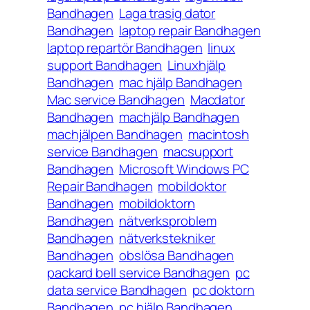
Bandhagen
Laga trasig dator
Bandhagen
laptop repair Bandhagen
laptop repartör Bandhagen
linux
support Bandhagen
Linuxhjälp
Bandhagen
mac hjälp Bandhagen
Mac service Bandhagen
Macdator
Bandhagen
machjälp Bandhagen
machjälpen Bandhagen
macintosh
service Bandhagen
macsupport
Bandhagen
Microsoft Windows PC
Repair Bandhagen
mobildoktor
Bandhagen
mobildoktorn
Bandhagen
nätverksproblem
Bandhagen
nätverkstekniker
Bandhagen
obslösa Bandhagen
packard bell service Bandhagen
pc
data service Bandhagen
pc doktorn
Bandhagen
pc hjälp Bandhagen